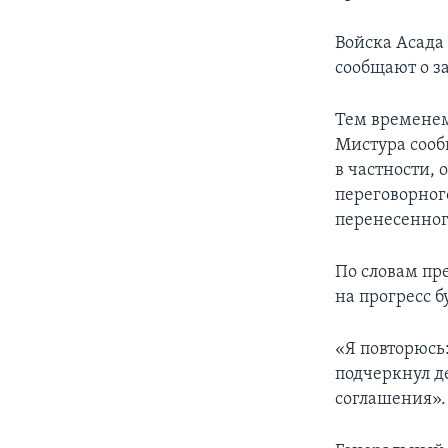
Войска Асада
сообщают о з
Тем времене
Мистура сооб
в частности,
переговорного
перенесенного
По словам пр
на прогресс б
«Я повторюсь:
подчеркнул д
соглашения».