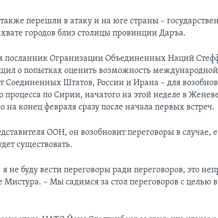
 также перешли в атаку и на юге страны – государств
ахвате городов близ столицы провинции Даръа.
м посланник Огранизации Объединенных Наций Стеф
щил о попытках оценить возможность международной
 от Соединенных Штатов, России и Ирана – для возобно
 процесса по Сирии, начатого на этой неделе в Женев
 на конец февраля сразу после начала первых встреч.
едставителя ООН, он возобновит переговоры в случае, 
удет существовать.
 я не буду вести переговоры ради переговоров, это не
е Мистура. – Мы садимся за стол переговоров с целью 