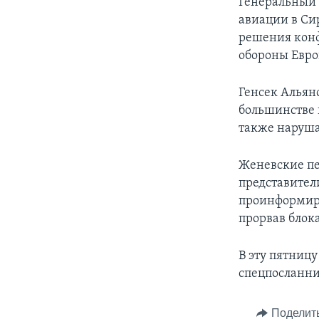
Генеральный 
авиации в Си
решения конф
обороны Евро
Генсек Альян
большинстве 
также наруша
Женевские пе
представител
проинформиро
прорвав блок
В эту пятниц
спецпосланни
Поделит