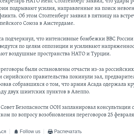
секретарь НАТО Йенс Столтенберг заявил, что удары 
рии подрывают усилия, направленные на поиск невое
ликта. Об этом Столтенберг заявил в пятницу на встр
пейского Союза в Амстердаме.
са подчеркнул, что интенсивные бомбежки ВВС России
ведутся по целям оппозиции и усиливают напряженнос
ют воздушные пространства НАТО и Турции.
реговоры были остановлены отчасти из-за российских
и сирийского правительства покинули зал, предварите
вав собравшихся о том, что армия Асада одержала кр
аду двух шиитских пунктов в Алеппо.
у Совет Безопасности ООН запланировал консультации 
ком по вопросу возобновления переговоров 25 февраля
ься
Follow us
Распечатать