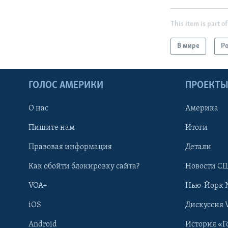
This item is part of
В мире
Р
ГОЛОС АМЕРИКИ
ПРОЕКТ
О нас
Америка
Пишите нам
Итоги
Правовая информация
Детали
Как обойти блокировку сайта?
Новости СШ
VOA+
Нью-Йорк 
iOS
Дискуссия 
Android
История «Г