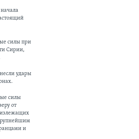
 начала
настоящий
ные силы при
ти Сирии,
.
анесли удары
онах.
ные силы
еру от
близлежащих
 крупнейшим
транцами и