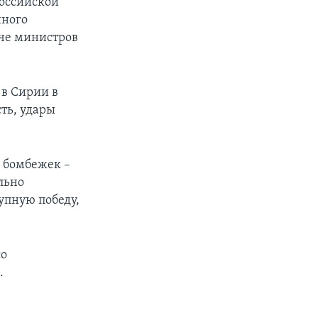
российской
нного
ече министров
 в Сирии в
ть, удары
 бомбежек –
льно
упную победу,
со
.