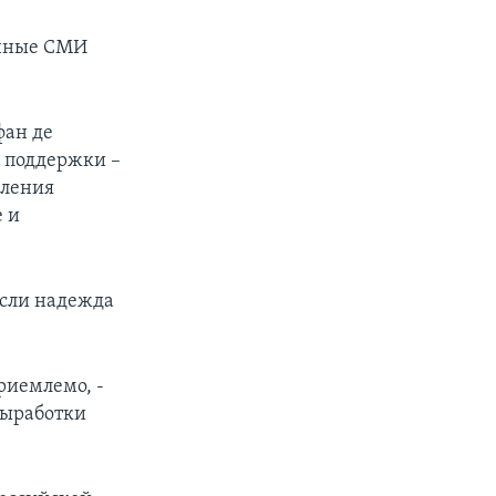
енные СМИ
фан де
 поддержки –
вления
е и
если надежда
приемлемо, -
выработки