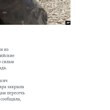
ли из
сийские
о силам
ада.
ысяч
кара закрыла
цам пересечь
 сообщила,