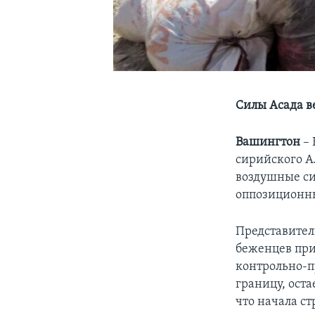
Силы Асада в
Вашингтон
– 
сирийского А
воздушные си
оппозиционны
Представител
беженцев при
контрольно-п
границу, ост
что начала с