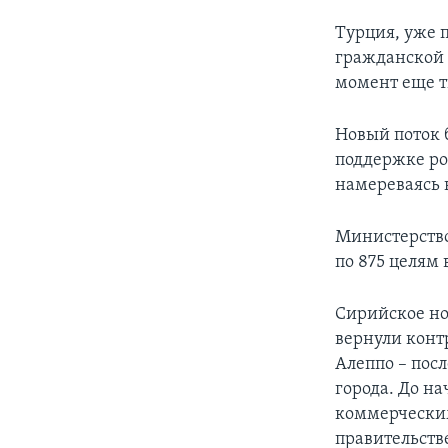
Турция, уже 
гражданской 
момент еще т
Новый поток 
поддержке ро
намереваясь 
Министерство
по 875 целям 
Сирийское но
вернули конт
Алеппо – посл
города. До н
коммерческим
правительст