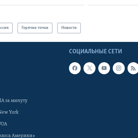
оссия
Горячие точки
Новости
Ы
СОЦИАЛЬНЫЕ СЕТИ
А за минуту
New York
VOA
олоса Америки»