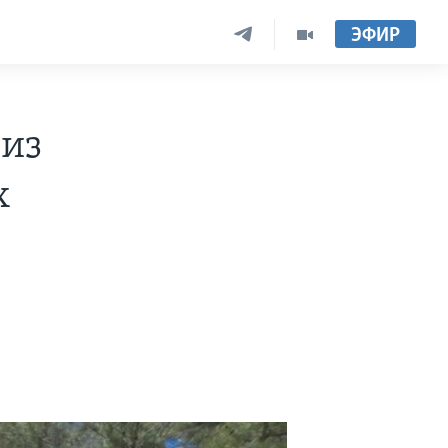
ЭФИР
 из
х