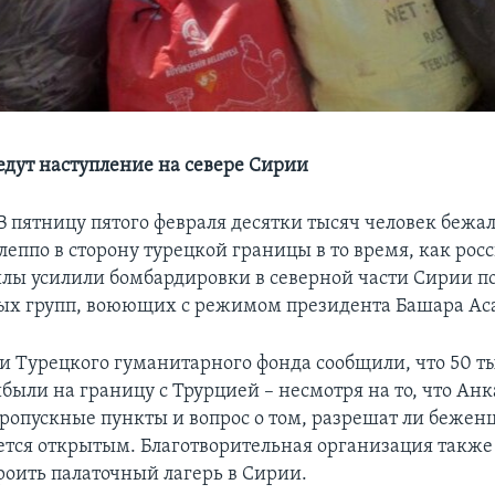
едут наступление на севере Сирии
В пятницу пятого февраля десятки тысяч человек бежа
леппо в сторону турецкой границы в то время, как рос
лы усилили бомбардировки в северной части Сирии п
х групп, воюющих с режимом президента Башара Ас
и Турецкого гуманитарного фонда сообщили, что 50 т
были на границу с Трурцией – несмотря на то, что Ан
ропускные пункты и вопрос о том, разрешат ли бежен
ается открытым. Благотворительная организация также
троить палаточный лагерь в Сирии.