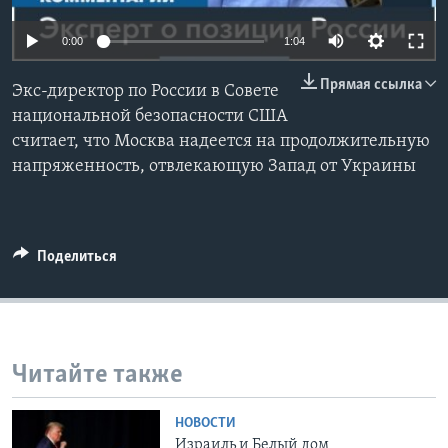
Learning English
0:00
1:04
Прямая ссылка
СОЦИАЛЬНЫЕ СЕТИ
Экс-директор по России в Совете
национальной безопасности США
считает, что Москва надеется на продолжительную
напряженность, отвлекающую Запад от Украины
Языки
Поделиться
Читайте также
НОВОСТИ
Израиль и Белый дом