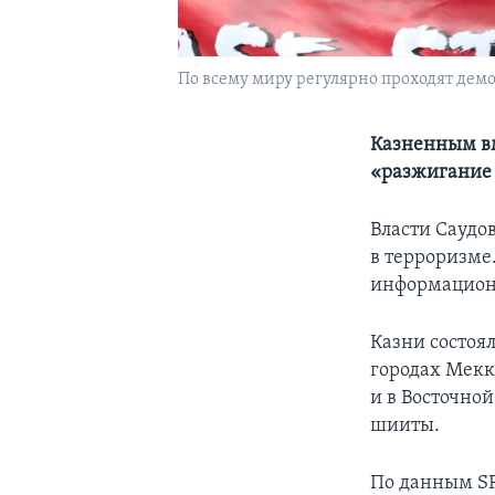
По всему миру регулярно проходят дем
Казненным вм
«разжигание
Власти Саудо
в терроризме.
информационно
Казни состоя
городах Мекк
и в Восточно
шииты.
По данным SP