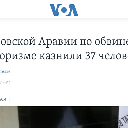
довской Аравии по обви
роризме казнили 37 челов
resse
 04:52
ься