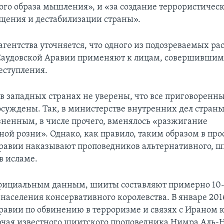
ого образа мышления», и «за создание террористическ
щения и дестабилизации страны».
гентства уточняется, что одного из подозреваемых рас
Саудовской Аравии применяют к лицам, совершившим
еступления.
в западных странах не уверены, что все приговоренн
осуждены. Так, в министерстве внутренних дел стран
азненным, в числе прочего, вменялось «разжигание
ой розни». Однако, как правило, таким образом в пр
равии наказывают проповедников альтернативного, ш
в исламе.
фициальным данным, шииты составляют примерно 10-1
населения консервативного королевства. В январе 2016
равии по обвинению в терроризме и связях с Ираном 
ючая известного шиитского проповедника Нимра Аль-