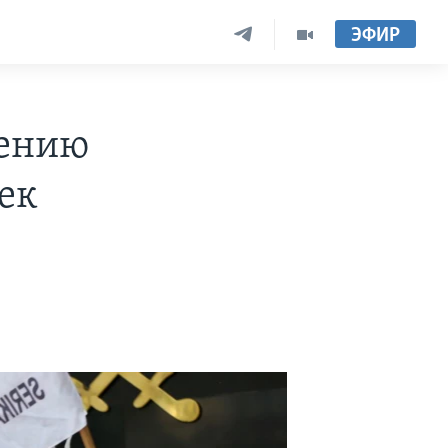
ЭФИР
нению
ек