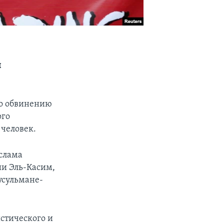
и
по обвинению
ого
 человек.
ислама
и Эль-Касим,
усульмане-
стического и