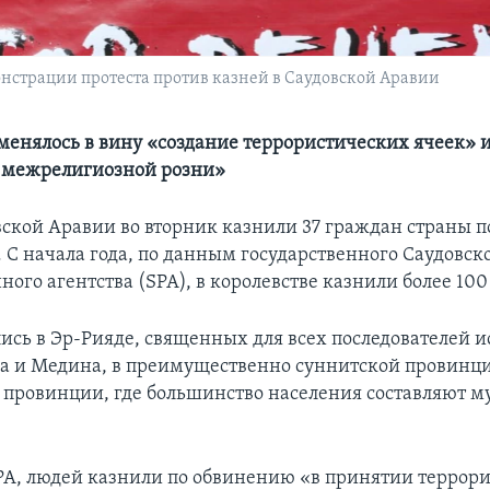
онстрации протеста против казней в Саудовской Аравии
енялось в вину «создание террористических ячеек» 
 межрелигиозной розни»
вской Аравии во вторник казнили 37 граждан страны 
 С начала года, по данным государственного Саудовск
го агентства (SPA), в королевстве казнили более 100
лись в Эр-Рияде, священных для всех последователей 
а и Медина, в преимущественно суннитской провинци
й провинции, где большинство населения составляют м
A, людей казнили по обвинению «в принятии террори