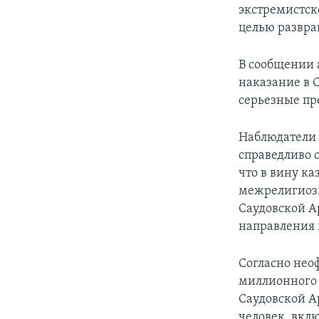
экстремистск
целью развра
В сообщении а
наказание в 
серьезные пр
Наблюдатели 
справедливо 
что в вину к
межрелигиозн
Саудовской А
направления 
Согласно нео
миллионного 
Саудовской А
человек, вкл