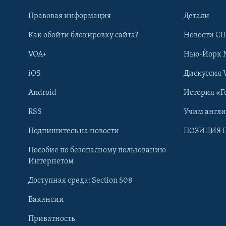
Правовая информация
Детали
Как обойти блокировку сайта?
Новости СШ
VOA+
Нью-Йорк 
iOS
Дискуссия 
Android
История «Г
RSS
Учим англ
Learning English
Подпишитесь на новости
ПОЗИЦИЯ 
Пособие по безопасному пользованию
СОЦИАЛЬНЫЕ СЕТИ
Интернетом
Доступная среда: Section 508
Вакансии
Приватность
Языки