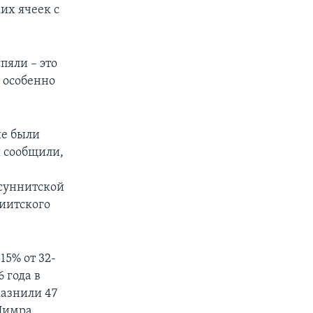
их ячеек с
пяли – это
 особенно
ые были
ы сообщили,
осуннитской
иитского
5% от 32-
 года в
казнили 47
Нимра.