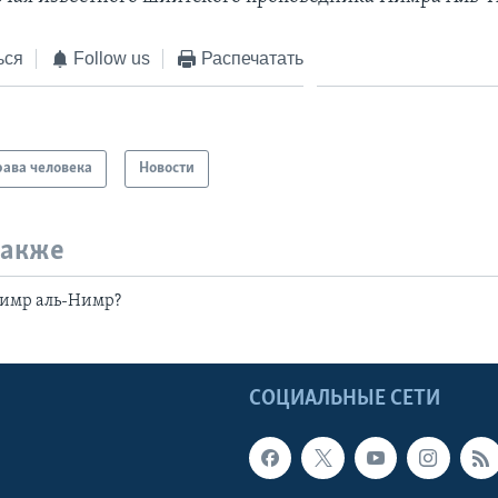
ься
Follow us
Распечатать
ава человека
Новости
также
Нимр аль-Нимр?
Ы
СОЦИАЛЬНЫЕ СЕТИ