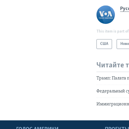
Рус
This item is part of
США
Ново
Читайте 
Трамп: Палата
Федеральный су
Иммиграционны