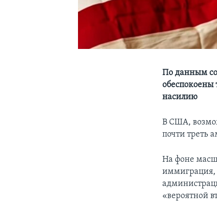
По данным со
обеспокоены 
насилию
В США, возмо
почти треть а
На фоне масш
иммиграция, 
администраци
«вероятной в