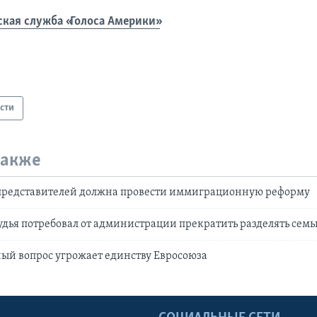
ская служба «Голоса Америки»
сти
также
 представителей должна провести иммиграционную реформу
дья потребовал от администрации прекратить разделять семь
й вопрос угрожает единству Евросоюза