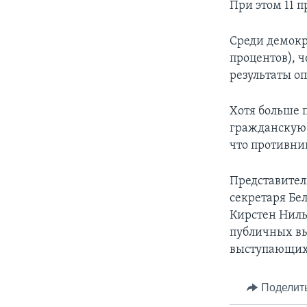
При этом 11 п
Среди демокр
процентов), ч
результаты о
Хотя больше 
гражданскую 
что противни
Представител
секретаря Бе
Кирстен Ниль
публичных вы
выступающих
Поделит