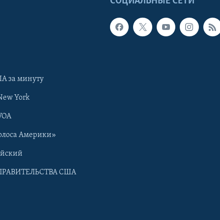
Ы
СОЦИАЛЬНЫЕ СЕТИ
А за минуту
New York
VOA
олоса Америки»
ийский
ПРАВИТЕЛЬСТВА США