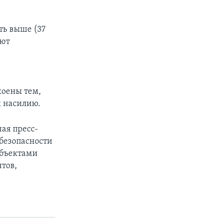
ть выше (37
уют
коены тем,
к насилию.
ая пресс-
 безопасности
объектами
тов,