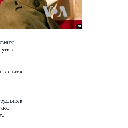
ловины
нуть к
так считает
трудников
тают
т».