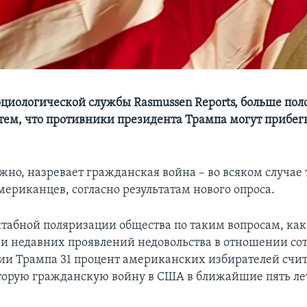
циологической службы Rasmussen Reports, больше по
тем, что противники президента Трампа могут прибег
жно, назревает гражданская война – во всяком случае 
мериканцев, согласно результатам нового опроса.
табной поляризации общества по таким вопросам, как
и недавних проявлений недовольства в отношении со
и Трампа 31 процент американских избирателей счи
торую гражданскую войну в США в ближайшие пять ле