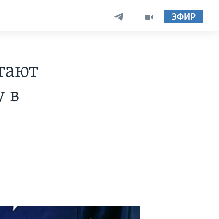
ЭФИР
тают
 в