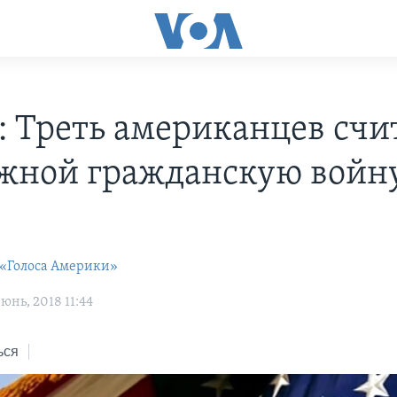
: Треть американцев счи
жной гражданскую войну
 «Голоса Америки»
нь, 2018 11:44
ься