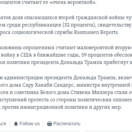
роцентов считают ее «очень вероятной».
атов доля опасающихся второй гражданской войны чу
ем среди республиканцев (32 процента), свидетельств
проса социологической службы Rasmussen Reports.
половины опрошенных считают маловероятной вторую
войну в США в ближайшие годы, 59 процентов обеспо
ки политики президента Дональда Трампа прибегнут 
и администрации президента Дональда Трампа, включ
лого дома Сару Хакаби Сандерс, министра внутренней
сен и советника Белого дома Стивена Миллера стали 
ступлений протеста со стороны политических оппонен
 против иммиграционной политики и других мер.
ься
Follow us
Распечатать