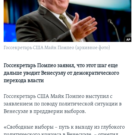
Learning English
СОЦИАЛЬНЫЕ СЕТИ
Госсекретарь США Майк Помпео (архивное фото)
Языки
Госсекретарь Помпео заявил, что этот шаг еще
дальше уводит Венесуэлу от демократического
перехода власти
Госсекретарь США Майк Помпео выступил с
заявлением по поводу политической ситуации в
Венесуэле в преддверии выборов.
«Свободные выборы – путь к выходу из глубокого
политического кризиса в Венесуэле, – отметил