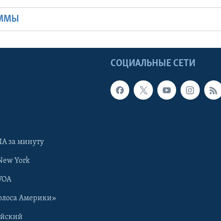
АММЫ
Ы
СОЦИАЛЬНЫЕ СЕТИ
А за минуту
New York
VOA
олоса Америки»
ийский