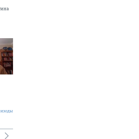
тина
пизоды