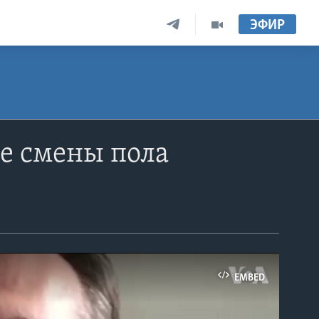
ЭФИР
те смены пола
EMBED