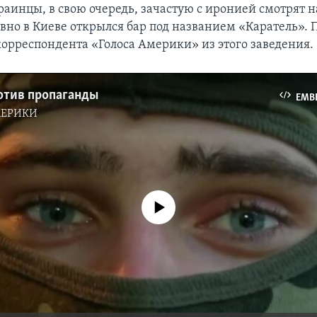
раинцы, в свою очередь, зачастую с иронией смотрят 
вно в Киеве открылся бар под названием «Каратель». 
корреспондента «Голоса Америки» из этого заведения.
отив пропаганды
EMB
МЕРИКИ
No media source currently available