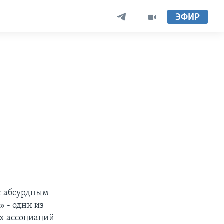
ЭФИР
 к абсурдным
 - одни из
ых ассоциаций