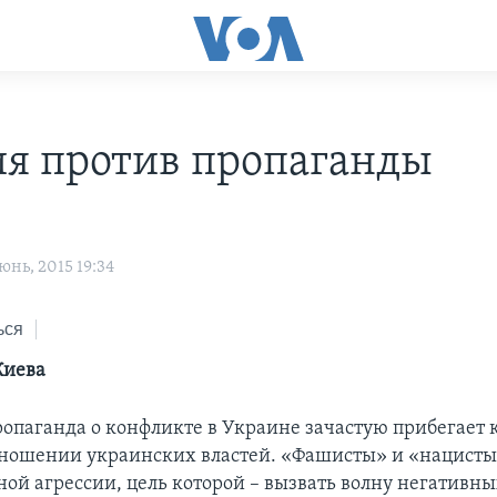
я против пропаганды
нь, 2015 19:34
ься
Киева
ропаганда о конфликте в Украине зачастую прибегает
тношении украинских властей. «Фашисты» и «нацисты»
ной агрессии, цель которой – вызвать волну негативн