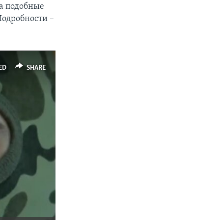
на подобные
Подробности –
ED
SHARE