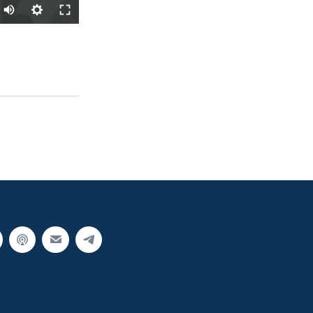
SHARE
px
width