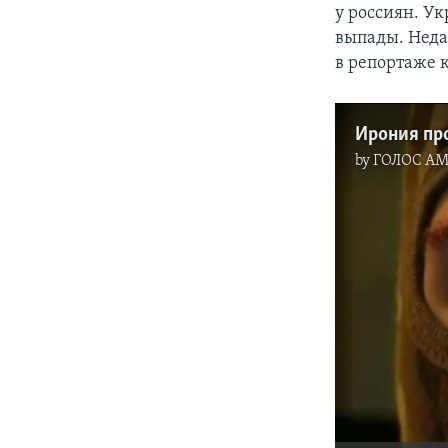
у россиян. Ук
выпады. Неда
в репортаже 
Ирония пр
by
ГОЛОС А