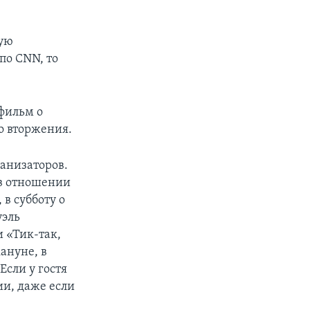
щую
по CNN, то
фильм о
о вторжения.
ганизаторов.
 в отношении
в субботу о
уэль
 «Тик-так,
ануне, в
Если у гостя
ии, даже если