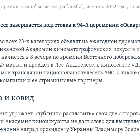
ремии "Оскар" возле театра "Долби", 26 марта 2022 года, в Л
есе завершается подготовка к 94-й церемонии «Оскар
во всех 23-х категориях объявят на ежегодной церемо
иканской Академии кинематографических искусств и
 начнется в 8 вечера по времени Восточного побережь
27 марта, и пройдет в Лос-Анджелесе, в кинотеатре «Д
ямой трансляции национальная телесеть ABC, а также 
 компании и ее стриминговые партнеры.
 и ковид
нн угрожает «публично расплавить» свои две оскаров
ли Академия киноискусства не даст слово для выступл
учения наград президенту Украины Владимиру Зелен