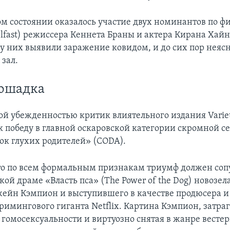
м состоянии оказалось участие двух номинантов по ф
elfast) режиссера Кеннета Браны и актера Кирана Хайн
 у них выявили заражение ковидом, и до сих пор неяс
 зал.
лошадка
ой убежденностью критик влиятельного издания Varie
к победу в главной оскаровской категории скромной 
ок глухих родителей» (CODA).
то по всем формальным признакам триумф должен соп
ой драме «Власть пса» (The Power of the Dog) новозел
ейн Кэмпион и выступившего в качестве продюсера и
римингового гиганта Netflix. Картина Кэмпион, затр
 гомосексуальности и виртуозно снятая в жанре вестер