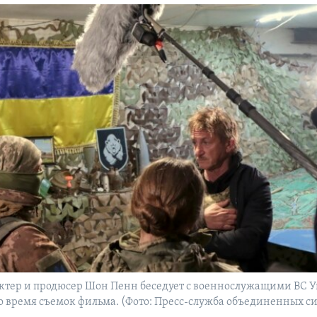
ктер и продюсер Шон Пенн беседует с военнослужащими ВС 
 во время съемок фильма. (Фото: Пресс-служба объединенных с