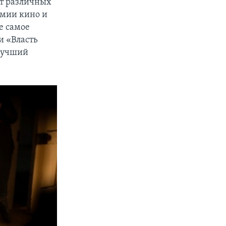
от различных
емии кино и
е самое
и «Власть
«лучший