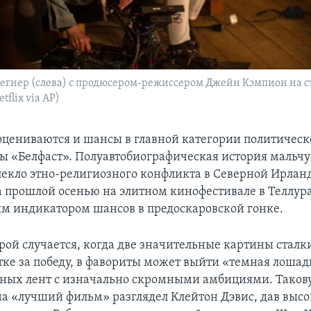
егнер (слева) с продюсером-режиссером Джейн Кэмпион на 
tflix via AP)
оцениваются и шансы в главной категории политичес
ы «Белфаст». Полуавтобиографическая история мальчу
пекло этно-религиозного конфликта в Северной Ирлан
 прошлой осенью на элитном кинофестивале в Теллур
м индикатором шансов в предоскаровской гонке.
орой случается, когда две значительные картины сталк
тке за победу, в фавориты может выйти «темная лошад
ых лент с изначально скромными амбициями. Такову
а «лучший фильм» разглядел Клейтон Дэвис, дав выс