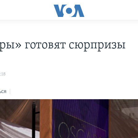
ры» готовят сюрпризы
:18
ься