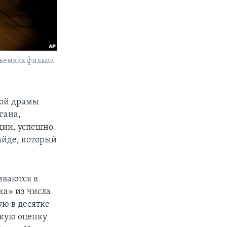
съемках фильма
кой драмы
гана,
дии, успешно
айде, который
иваются в
ка» из числа
ю в десятке
окую оценку