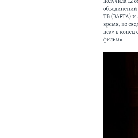
получила 12 
объединений 
ТВ (BAFTA) и
время, по св
пса» в конец
фильм».