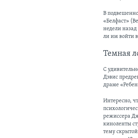
В подвешенно
«Белфаст» (B
недели назад
ли им войти в
Темная 
С удивительн
Дэвис предре
драме «Ребен
Интересно, ч
психологическ
режиссера Дж
киноленты ст
тему скрытой