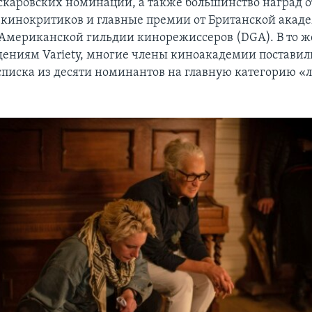
оскаровских номинаций, а также большинство наград 
кинокритиков и главные премии от Британской акад
 Американской гильдии кинорежиссеров (DGA). В то ж
едениям Variety, многие члены киноакадемии поставил
 списка из десяти номинантов на главную категорию 