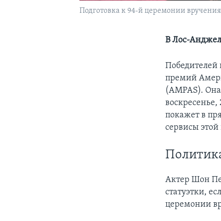
Подготовка к 94-й церемонии вручения п
В Лос-Анджел
Победителей 
премий Амер
(AMPAS). Она
воскресенье, 
покажет в пр
сервисы этой
Политика
Актер Шон Пе
статуэтки, ес
церемонии вр