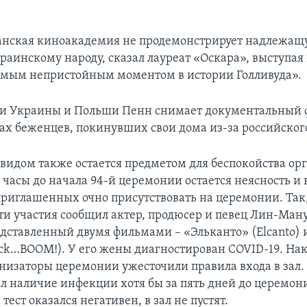
анская киноакадемия не продемонстрирует надлежа
раинскому народу, сказал лауреат «Оскара», выступая 
самым непристойным моментом в истории Голливуда».
ии Украины и Польши Пенн снимает документальный 
бах беженцев, покинувших свои дома из-за российског
овидом также остается предметом для беспокойства ор
 часы до начала 94-й церемонии остается неясность и
приглашенных очно присутствовать на церемонии. Так, 
и участия сообщил актер, продюсер и певец Лин-Ман
дставленный двумя фильмами – «Эльканто» (Elcanto) и
tick…BOOM!). У его жены диагностирован COVID-19. Нак
низаторы церемонии ужесточили правила входа в зал. 
ал наличие инфекции хотя бы за пять дней до церемон
ест оказался негативен, в зал не пустят.