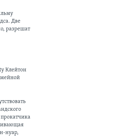
ильму
дса. Две
но, разрешат
ty Клейтон
семейной
утствовать
андского
 прокатчика
агивающая
н-нуар,