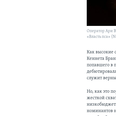
Оператор Ари В
«Власть пса» (Ne
Как высокие 
Кеннета Бран
попавшего в 
дебютировала
служит верны
Но, как это п
жесткой схва
низкобюджетн
номинантов н