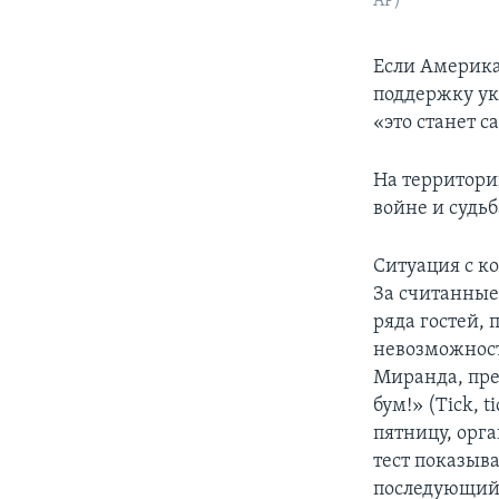
AP)
Если Америк
поддержку ук
«это станет 
На территор
войне и судь
Ситуация с к
За считанные
ряда гостей, 
невозможност
Миранда, пре
бум!» (Tick, 
пятницу, орга
тест показыв
последующий т