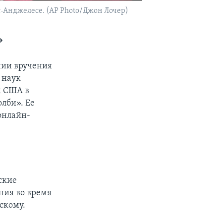
ос-Анджелесе. (AP Photo/Джон Лочер)
»
нии вручения
 наук
я США в
олби». Ее
онлайн-
ские
ения во время
скому.