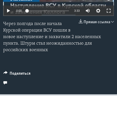
Learning English
Auto
0:00
3:33
240p
Прямая ссылка
СОЦИАЛЬНЫЕ СЕТИ
Через полгода после начала
360p
Курской операции ВСУ пошли в
новое наступление и захватили 2 населенных
480p
Auto
240p
360p
480p
пункта. Штурм стал неожиданностью для
720p
Языки
российских военных
720p
1080p
1080p
Поделиться