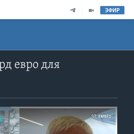
ЭФИР
д евро для
EMBED