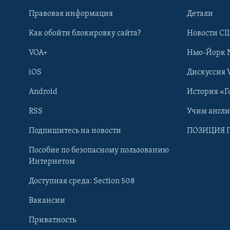
Правовая информация
Детали
Как обойти блокировку сайта?
Новости СШ
VOA+
Нью-Йорк 
iOS
Дискуссия 
Android
История «Г
RSS
Учим англ
Learning English
Подпишитесь на новости
ПОЗИЦИЯ 
Пособие по безопасному пользованию
СОЦИАЛЬНЫЕ СЕТИ
Интернетом
Доступная среда: Section 508
Вакансии
Приватность
Языки