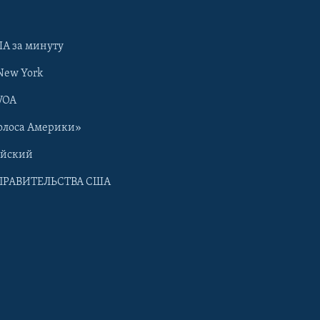
А за минуту
New York
VOA
олоса Америки»
ийский
ПРАВИТЕЛЬСТВА США