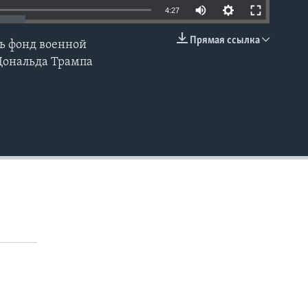
4:27
Прямая ссылка
ь фонд военной
EMBED
 Дональда Трампа