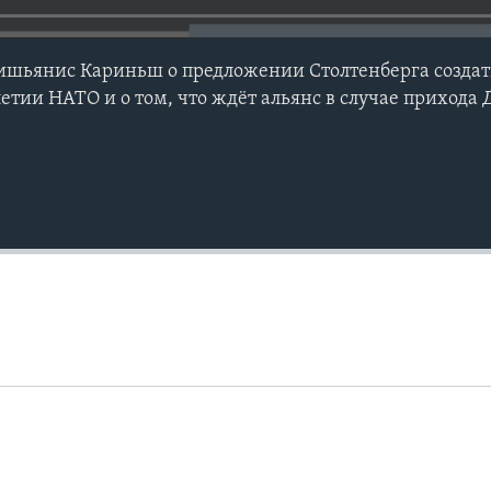
ишьянис Кариньш о предложении Столтенберга создат
етии НАТО и о том, что ждёт альянс в случае прихода