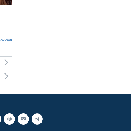
пизоды