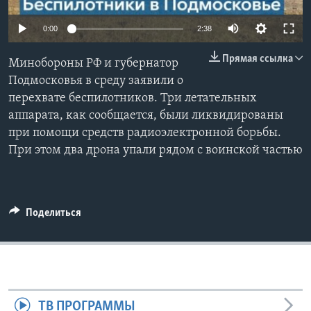
Learning English
0:00
2:38
Прямая ссылка
СОЦИАЛЬНЫЕ СЕТИ
Минобороны РФ и губернатор
Подмосковья в среду заявили о
перехвате беспилотников. Три летательных
аппарата, как сообщается, были ликвидированы
Языки
при помощи средств радиоэлектронной борьбы.
При этом два дрона упали рядом с воинской частью
Поделиться
ТВ ПРОГРАММЫ