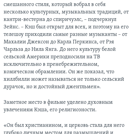
смешанного стиля, который вобрал в себя
несколько культурных, музыкальных традиций, от
кантри-вестерна до спиричуэлс, – подчеркнул
Зейнс. – Кэш был открыт для всех, и поэтому на его
телешоу приходили самые разные музыканты – от
Махалии Джексон до Карла Перкинса, от Рэя
Чарльза до Нила Янга. До него культуру белой
сельской Америки преподносили на ТВ
исключительно в пренебрежительном,
комическом обрамлении. Он же показал, что
хиллбилли может называться не только сельский
дурачок, но и достойный джентльмен».
Заметное место в фильме уделено духовным
увлечениям Кэша, его религиозности.
«Он был христианином, и церковь стала для него
глубоко личным местом для размышлений и