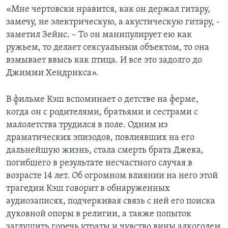
«Мне чертовски нравится, как он держал гитару,
замечу, не электрическую, а акустическую гитару, -
заметил Зейнс. – То он манипулирует ею как
ружьем, то делает сексуальным объектом, то она
взмывает ввысь как птица. И все это задолго до
Джимми Хендрикса».
В фильме Кэш вспоминает о детстве на ферме,
когда он с родителями, братьями и сестрами с
малолетства трудился в поле. Одним из
драматических эпизодов, повлиявших на его
дальнейшую жизнь, стала смерть брата Джека,
погибшего в результате несчастного случая в
возрасте 14 лет. Об огромном влиянии на него этой
трагедии Кэш говорит в обнаруженных
аудиозаписях, подчеркивая связь с ней его поиска
духовной опоры в религии, а также попыток
заглушить горечь утраты и чувство вины алкоголем