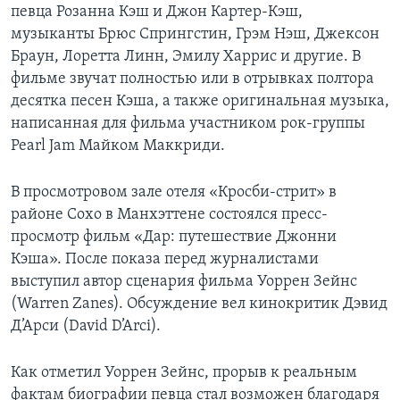
певца Розанна Кэш и Джон Картер-Кэш,
музыканты Брюс Спрингстин, Грэм Нэш, Джексон
Браун, Лоретта Линн, Эмилу Харрис и другие. В
фильме звучат полностью или в отрывках полтора
десятка песен Кэша, а также оригинальная музыка,
написанная для фильма участником рок-группы
Pearl Jam Майком Маккриди.
В просмотровом зале отеля «Кросби-стрит» в
районе Сохо в Манхэттене состоялся пресс-
просмотр фильм «Дар: путешествие Джонни
Кэша». После показа перед журналистами
выступил автор сценария фильма Уоррен Зейнс
(Warren Zanes). Обсуждение вел кинокритик Дэвид
Д’Арси (David D’Arci).
Как отметил Уоррен Зейнс, прорыв к реальным
фактам биографии певца стал возможен благодаря