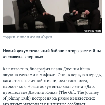
Learning English
СОЦИАЛЬНЫЕ СЕТИ
Уоррен Зейнс и Дэвид Д’Арси
Языки
Новый документальный байопик открывает тайны
«человека в черном»
Как известно, биография певца Джонни Кэша
окутана слухами и мифами. Они, в первую очередь,
касаются его личной жизни, религиозности,
наркотиков. Новая документальная лента «Дар:
путешествие Джонни Кэша» (The Gift: The Journey
of Johnny Cash) построена на ранее неизвестных
архивных материалах и впервые сообщает