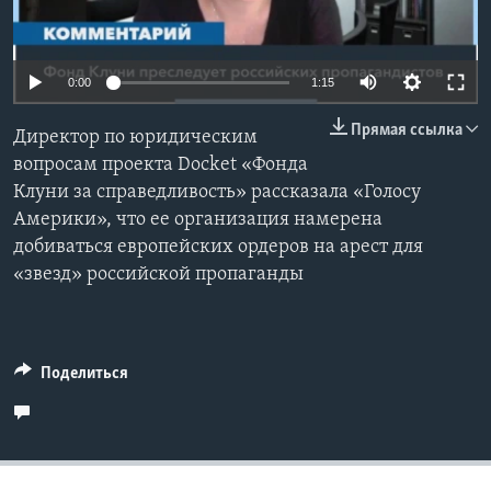
Learning English
0:00
1:15
СОЦИАЛЬНЫЕ СЕТИ
Прямая ссылка
Директор по юридическим
вопросам проекта Docket «Фонда
Клуни за справедливость» рассказала «Голосу
Языки
Америки», что ее организация намерена
добиваться европейских ордеров на арест для
«звезд» российской пропаганды
Поделиться