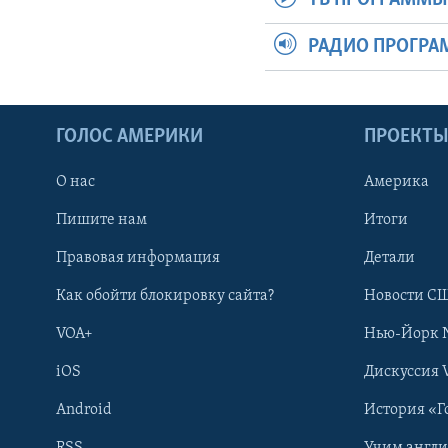
РАДИО ПРОГР
ГОЛОС АМЕРИКИ
ПРОЕКТ
О нас
Америка
Пишите нам
Итоги
Правовая информация
Детали
Как обойти блокировку сайта?
Новости СШ
VOA+
Нью-Йорк 
iOS
Дискуссия 
Android
История «Г
RSS
Учим англ