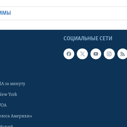
АММЫ
Ы
СОЦИАЛЬНЫЕ СЕТИ
А за минуту
New York
VOA
олоса Америки»
ийский