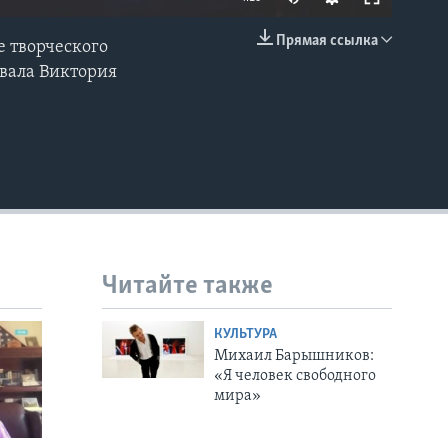
Прямая ссылка
е творческого
EMBED
вала Виктория
Читайте также
КУЛЬТУРА
Михаил Барышников:
«Я человек свободного
мира»