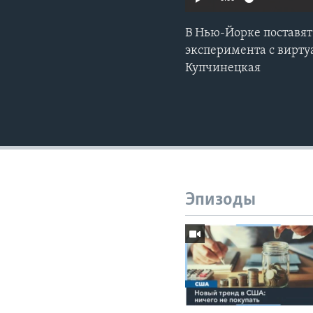
В Нью-Йорке поставят
эксперимента с вирту
Купчинецкая
Эпизоды