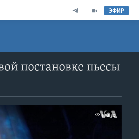
ЭФИР
вой постановке пьесы
EMBED