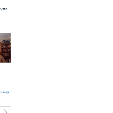
тина
пизоды