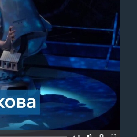
able
4:10