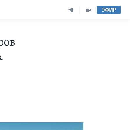
ЭФИР
ров
х