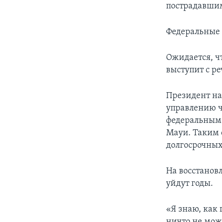
пострадавшим
Федеральные 
Ожидается, чт
выступит с ре
Президент на
управлению 
федеральным 
Мауи. Таким 
долгосрочных
На восстанов
уйдут годы.
«Я знаю, как 
ничто не мож