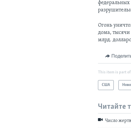
федеральных 
разрушительн
Огонь уничто
дома, тысячи
млрд. долларо
Поделит
This item is part of
США
Ново
Читайте 
Число жертв 