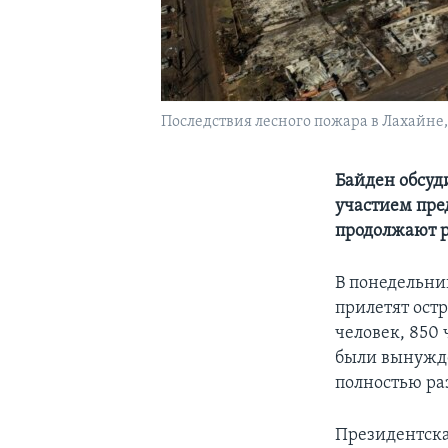
Последствия лесного пожара в Лахайне, 
Байден обсуд
участием пре
продолжают р
В понедельни
прилетят остр
человек, 850
были вынужде
полностью ра
Президентска