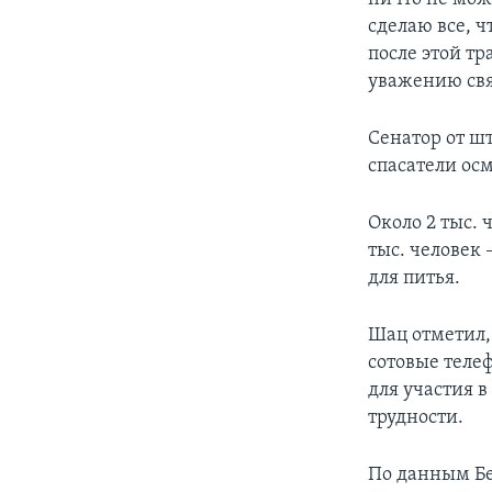
сделаю все, ч
после этой т
уважению свя
Сенатор от ш
спасатели ос
Около 2 тыс. 
тыс. человек 
для питья.
Шац отметил,
сотовые теле
для участия 
трудности.
По данным Бе