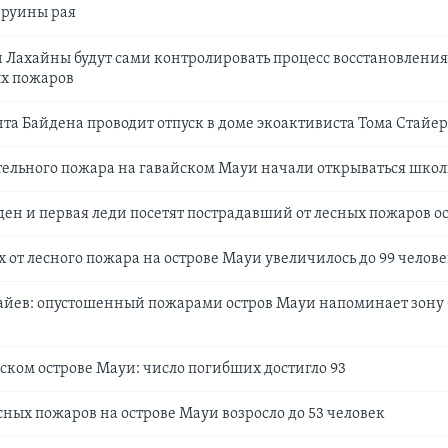
 руины рая
 Лахайны будут сами контролировать процесс восстановления
х пожаров
та Байдена проводит отпуск в доме экоактивиста Тома Стайера
ельного пожара на гавайском Мауи начали открываться шко
ен и первая леди посетят пострадавший от лесных пожаров о
 от лесного пожара на острове Мауи увеличилось до 99 челов
айев: опустошенный пожарами остров Мауи напоминает зону
ском острове Мауи: число погибших достигло 93
сных пожаров на острове Мауи возросло до 53 человек