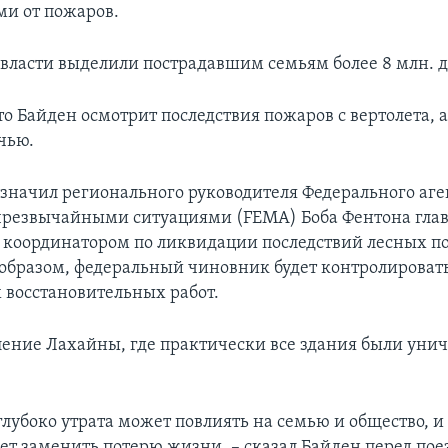
и от пожаров.
власти выделили пострадавшим семьям более 8 млн. д
о Байден осмотрит последствия пожаров с вертолета, а
чью.
значил регионального руководителя Федерального аге
чрезвычайными ситуациями (FEMA) Боба Фентона гл
координатором по ликвидации последствий лесных п
образом, федеральный чиновник будет контролировать
 восстановительных работ.
ление Лахайны, где практически все здания были уни
глубоко утрата может повлиять на семью и общество, и 
ет заменить потерю жизни, – сказал Байден перед поез