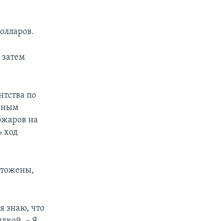
олларов.
 затем
нтства по
авным
ожаров на
 ход
чтожены,
я знаю, что
дкой. – Я