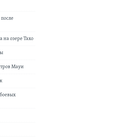
 после
 на озере Тахо
лы
стров Мауи
ек
 боевых