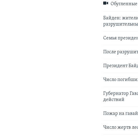
Обугленные
Байден: жители
разрушительны
Семья президен
После разрушит
Президент Байд
Число погибших
Губернатор Гав
действий
Пожар на гавай
Число жертв ле