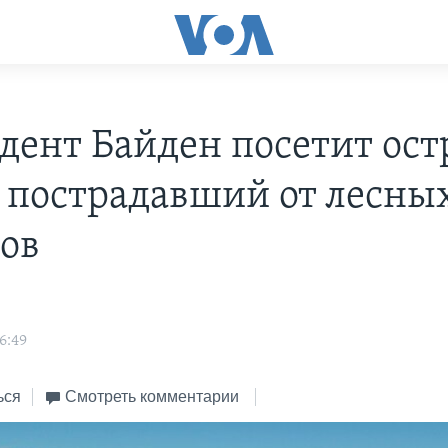
дент Байден посетит ост
 пострадавший от лесны
ов
s
16:49
ься
Смотреть комментарии