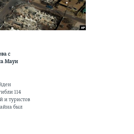
ва с
на Мауи
айден
гибли 114
й и туристов
хайна был