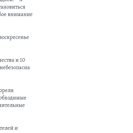
тановиться
обое внимание
 воскресенье
чества и 10
 небезопасна
горели
еобходимые
лнительные
телей и