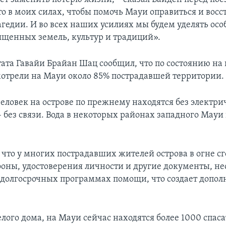
то в моих силах, чтобы помочь Мауи оправиться и восс
рагедии. И во всех наших усилиях мы будем уделять ос
щенных земель, культур и традиций».
тата Гавайи Брайан Шац сообщил, что по состоянию на
мотрели на Мауи около 85% пострадавшей территории.
человек на острове по прежнему находятся без электри
– без связи. Вода в некоторых районах западного Мауи
 что у многих пострадавших жителей острова в огне с
фоны, удостоверения личности и другие документы, н
в долгосрочных программах помощи, что создает допо
лого дома, на Мауи сейчас находятся более 1000 спаса