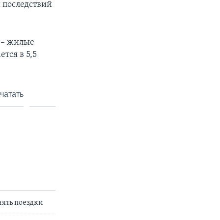
 последствий
 – жилые
тся в 5,5
чатать
нять поездки