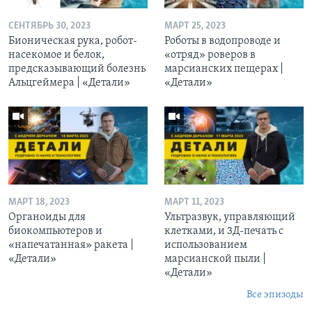
СЕНТЯБРЬ 30, 2023
МАРТ 25, 2023
Бионическая рука, робот-
Роботы в водопроводе и
насекомое и белок,
«отряд» роверов в
предсказывающий болезнь
марсианских пещерах |
Альцгеймера | «Детали»
«Детали»
МАРТ 18, 2023
МАРТ 11, 2023
Органоиды для
Ультразвук, управляющий
биокомпьютеров и
клетками, и 3Д-печать c
«напечатанная» ракета |
использованием
«Детали»
марсианской пыли |
«Детали»
Все эпизоды