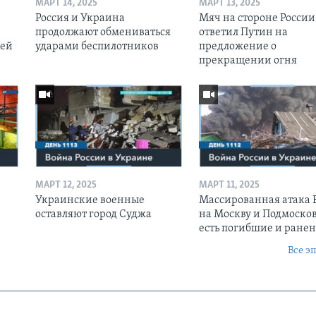
МАРТ 14, 2025
МАРТ 13, 2025
Россия и Украина
Мяч на стороне России:
продолжают обмениваться
ответил Путин на
оей
ударами беспилотников
предложение о
прекращении огня
МАРТ 12, 2025
МАРТ 11, 2025
Украинские военные
Массированная атака
оставляют город Суджа
на Москву и Подмосков
есть погибшие и ране
Все э
Ы