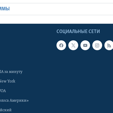
АММЫ
Ы
СОЦИАЛЬНЫЕ СЕТИ
А за минуту
New York
VOA
олоса Америки»
ийский