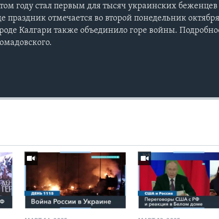
этом году стал первым для тысяч украинских беженцев 
де праздник отмечается во второй понедельник октябр
ороде Калгари также объединило горе войны. Подробнос
омадовского.