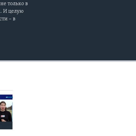
не только в
EMBED
я. И целую
ти – в