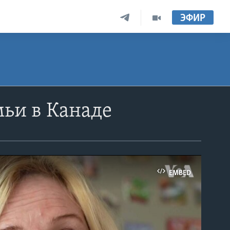
ЭФИР
мьи в Канаде
EMBED