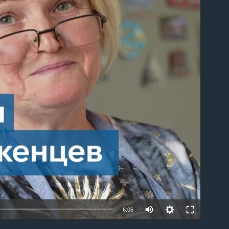
able
6:06