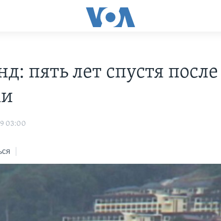
д: пять лет спустя после
ми
09 03:00
ься