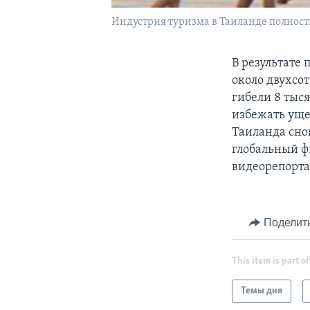
Индустрия туризма в Таиланде полност
В результате
около двухсот
гибели 8 тыс
избежать уще
Таиланда сно
глобальный ф
видеорепорта
Поделит
This item is part of
Темы дня