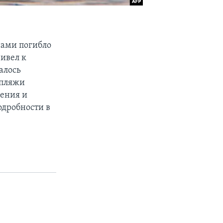
нами погибло
ривел к
алось
 пляжи
нения и
дробности в