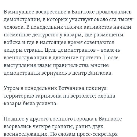
Learning English
В минувшее воскресенье в Бангкоке продолжались
демонстрации, в которых участвует около ста тысяч
человек. В понедельник тысячи активистов начали
СОЦИАЛЬНЫЕ СЕТИ
посменное дежурство у казарм, где размещены
войска и где в настоящее время совещаются
лидеры страны. Цель демонстрантов – вовлечь
Языки
военнослужащих в движение протеста. После
выступления главы правительства многие
демонстранты вернулись в центр Бангкока.
Утром в понедельник Ветчачива покинул
территорию гарнизона на вертолете; охрана
казарм была усилена.
Позднее у другого военного городка в Бангкоке
взорвались четыре гранаты, ранив двух
военнослужащих. По словам пресс-секретаря