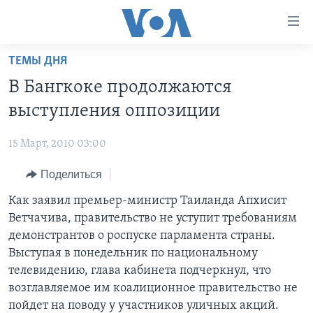
Линки
доступности
Перейти
ТЕМЫ ДНЯ
на
ГЛАВНОЕ
В Бангкоке продолжаются
основной
ПРОГРАММЫ
контент
выступления оппозиции
ПРОЕКТЫ
Перейти
АМЕРИКА
к
15 Март, 2010 03:00
ЭКСПЕРТИЗА
НОВОСТИ ЗА МИНУТУ
УЧИМ АНГЛИЙСКИЙ
основной
Поделиться
ИНТЕРВЬЮ
ИТОГИ
НАША АМЕРИКАНСКАЯ ИСТОРИЯ
навигации
Перейти
ФАКТЫ ПРОТИВ ФЕЙКОВ
Как заявил премьер-министр Таиланда Апхисит
ПОЧЕМУ ЭТО ВАЖНО?
А КАК В АМЕРИКЕ?
в
Ветчачива, правительство не уступит требованиям
ЗА СВОБОДУ ПРЕССЫ
ДИСКУССИЯ VOA
АРТЕФАКТЫ
поиск
демонстрантов о роспуске парламента страны.
УЧИМ АНГЛИЙСКИЙ
ДЕТАЛИ
АМЕРИКАНСКИЕ ГОРОДКИ
Выступая в понедельник по национальному
телевидению, глава кабинета подчеркнул, что
ВИДЕО
НЬЮ-ЙОРК NEW YORK
ТЕСТЫ
возглавляемое им коалиционное правительство не
ПОДПИСКА НА НОВОСТИ
АМЕРИКА. БОЛЬШОЕ ПУТЕШЕСТВИЕ
пойдет на поводу у участников уличных акций.