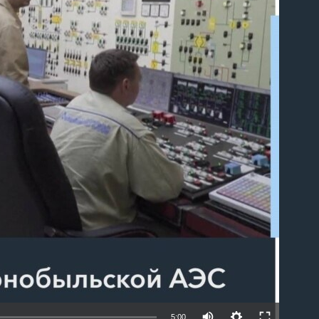
able
5:00