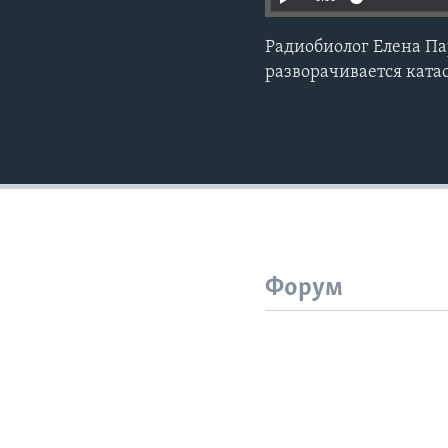
Радиобиолог Елена Па
разворачивается ката
Форум