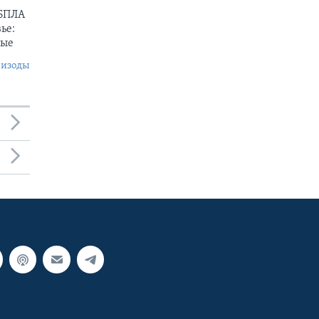
 БПЛА
ье:
ные
пизоды