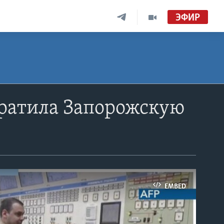
ЭФИР
вратила Запорожскую
EMBED