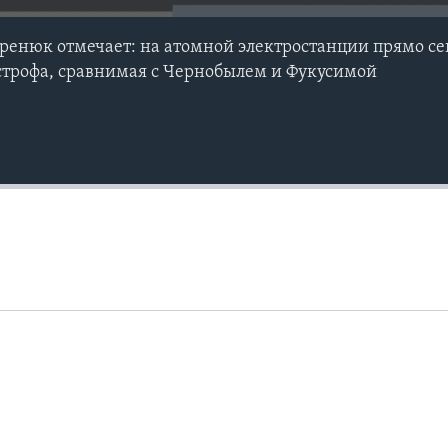
ренюк отмечает: на атомной электростанции прямо с
строфа, сравнимая с Чернобылем и Фукусимой