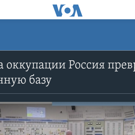
да оккупации Россия пре
нную базу