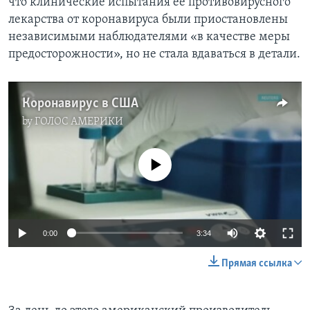
что клинические испытания ее противовирусного
лекарства от коронавируса были приостановлены
независимыми наблюдателями «в качестве меры
предосторожности», но не стала вдаваться в детали.
Коронавирус в США
by
ГОЛОС АМЕРИКИ
No media source currently available
0:00
3:34
Прямая ссылка