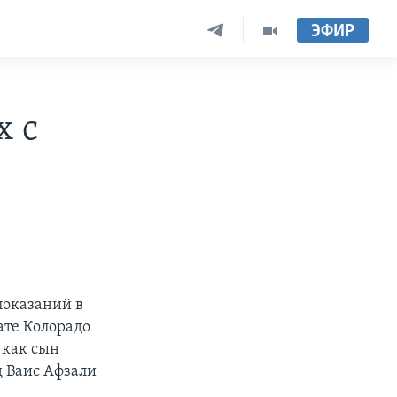
ЭФИР
х с
показаний в
ате Колорадо
 как сын
д Ваис Афзали