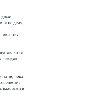
з
ведомо
ия по делу,
тановления
изготовления
х поездок в
истане, пока
т сообщения
с властями в