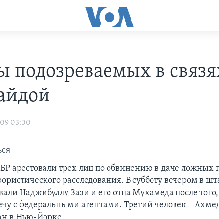
ы подозреваемых в связя
айдой
009 03:00
ься
БР арестовали трех лиц по обвинению в даче ложных 
рористического расследования. В субботу вечером в шт
вали Наджибуллу Зази и его отца Мухамеда после того,
ечу с федеральными агентами. Третий человек – Ахме
ван в Нью-Йорке.