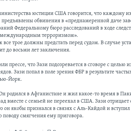
министерства юстиции США говорится, что каждому и
предъявлены обвинения в «преднамеренной даче за
аний Федеральному бюро расследований в ходе следств
с международным терроризмом».
 все трое должны предстать перед судом. В случае ус
ит до восьми лет заключения.
ли прессе, что Зази подозревается в сговоре c целью 
дов. Зази попал в поле зрения ФБР в результате часты
ью-Йорк.
 Он родился в Афганистане и жил какое-то время в Пак
зад вместе с семьей не переехал в США. Зази отрицае
о он якобы признался в связях с Аль-Кайдой и вступил 
о поводу смягчения ему приговора.