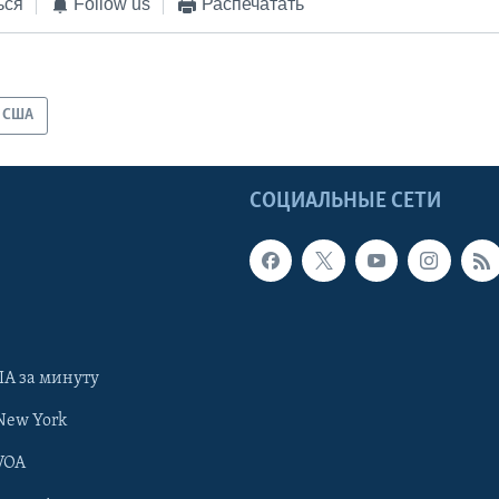
ься
Follow us
Распечатать
США
Ы
СОЦИАЛЬНЫЕ СЕТИ
А за минуту
New York
VOA