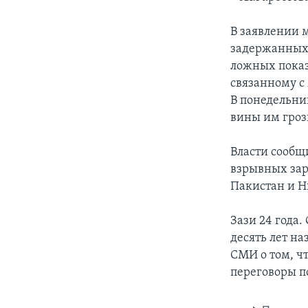
В заявлении 
задержанных 
ложных показ
связанному 
В понедельник
вины им гроз
Власти сообщи
взрывных заря
Пакистан и Н
Зази 24 года.
десять лет на
СМИ о том, чт
переговоры п