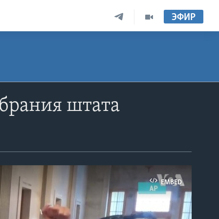
ЭФИР
обрания штата
EMBED