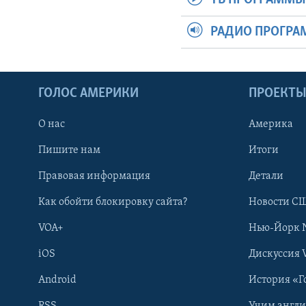
РАДИО ПРОГР
ГОЛОС АМЕРИКИ
ПРОЕКТ
О нас
Америка
Пишите нам
Итоги
Правовая информация
Детали
Как обойти блокировку сайта?
Новости СШ
VOA+
Нью-Йорк 
iOS
Дискуссия 
Android
История «Г
RSS
Учим англ