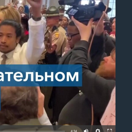
able
4:34