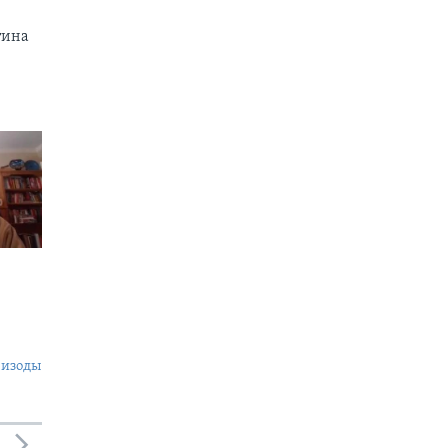
тина
пизоды