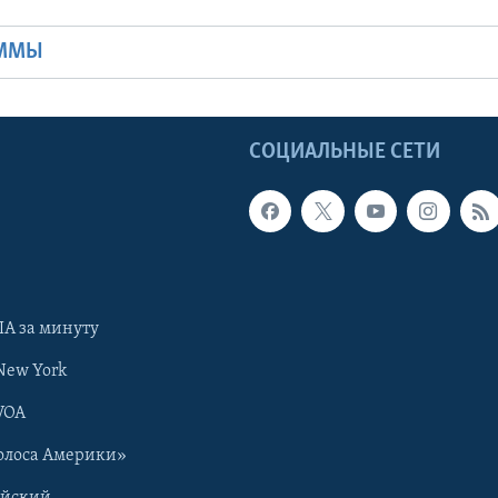
АММЫ
Ы
СОЦИАЛЬНЫЕ СЕТИ
А за минуту
New York
VOA
олоса Америки»
ийский