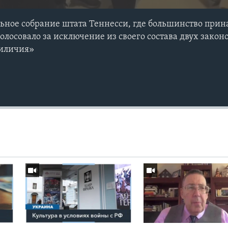
льное собрание штата Теннесси, где большинство при
лосовало за исключение из своего состава двух закон
риличия»