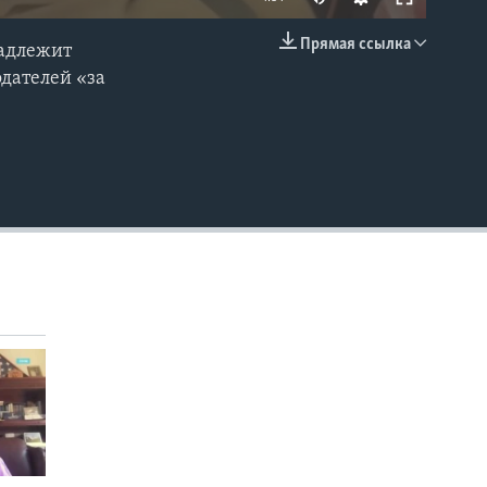
Прямая ссылка
надлежит
EMBED
одателей «за