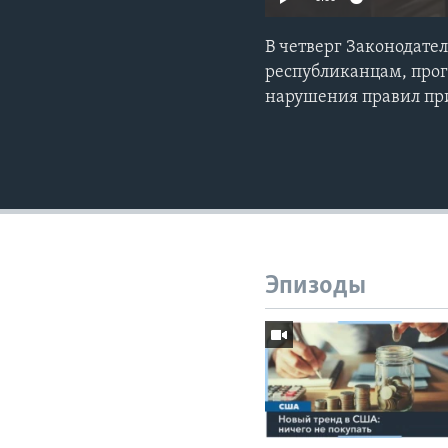
В четверг Законодате
республиканцам, прого
нарушения правил п
Эпизоды