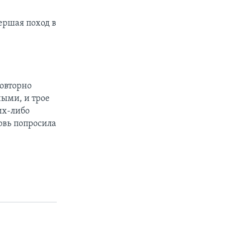
ершая поход в
овторно
ыми, и трое
их-либо
овь попросила