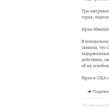
Три американ
горах, перес
Иран обвинил
В понедельни
заявила, что
задержанных 
действиях, н
об их освобо
Иран и США 
Поделит
This item is part of