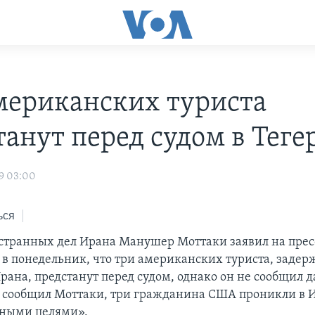
мериканских туриста
танут перед судом в Теге
9 03:00
ься
транных дел Ирана Манушер Моттаки заявил на прес
в понедельник, что три американских туриста, заде
рана, предстанут перед судом, однако он не сообщил д
к сообщил Моттаки, три гражданина США проникли в И
ьными целями».