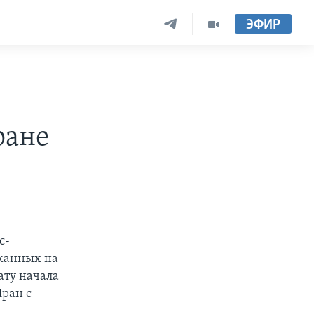
ЭФИР
ране
с-
ржанных на
ату начала
ран с