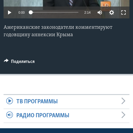
Learning English
0:00
2:14
СОЦИАЛЬНЫЕ СЕТИ
Американские законодатели комментируют
годовщину аннексии Крыма
Языки
Поделиться
ТВ ПРОГРАММЫ
РАДИО ПРОГРАММЫ