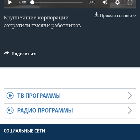
0:00
3:45
Learning English
Прямая ссылка
Крупнейшие корпорации
сократили тысячи работников
СОЦИАЛЬНЫЕ СЕТИ
Поделиться
Языки
ТВ ПРОГРАММЫ
РАДИО ПРОГРАММЫ
СОЦИАЛЬНЫЕ СЕТИ