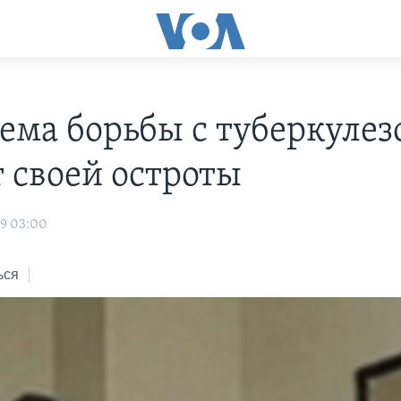
ема борьбы с туберкулез
т своей остроты
09 03:00
ься