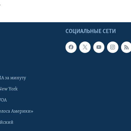
т
Ы
СОЦИАЛЬНЫЕ СЕТИ
А за минуту
New York
VOA
олоса Америки»
ийский