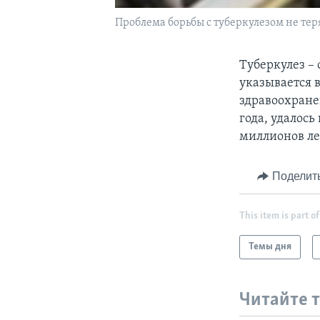
Проблема борьбы с туберкулезом не тер
Туберкулез –
указывается 
здравоохране
года, удалос
миллионов ле
Поделит
This item is part of
Темы дня
Читайте 