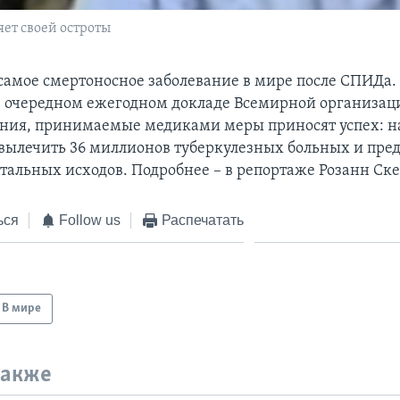
яет своей остроты
 самое смертоносное заболевание в мире после СПИДа.
в очередном ежегодном докладе Всемирной организац
ния, принимаемые медиками меры приносят успех: на
ь вылечить 36 миллионов туберкулезных больных и пред
тальных исходов. Подробнее – в репортаже Розанн Ске
ься
Follow us
Распечатать
В мире
также