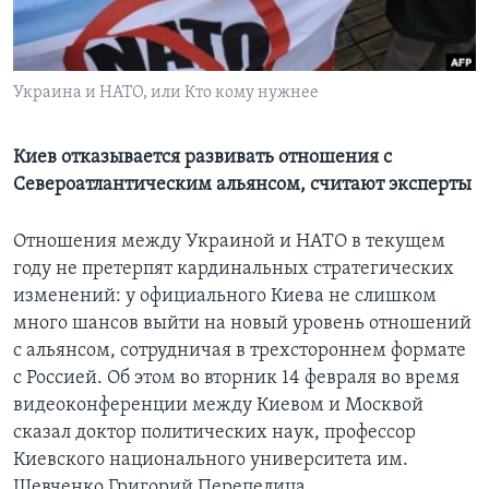
Learning English
Украина и НАТО, или Кто кому нужнее
СОЦИАЛЬНЫЕ СЕТИ
Киев отказывается развивать отношения с
Североатлантическим альянсом, считают эксперты
Языки
Отношения между Украиной и НАТО в текущем
году не претерпят кардинальных стратегических
изменений: у официального Киева не слишком
много шансов выйти на новый уровень отношений
с альянсом, сотрудничая в трехстороннем формате
с Россией. Об этом во вторник 14 февраля во время
видеоконференции между Киевом и Москвой
сказал доктор политических наук, профессор
Киевского национального университета им.
Шевченко Григорий Перепелица.