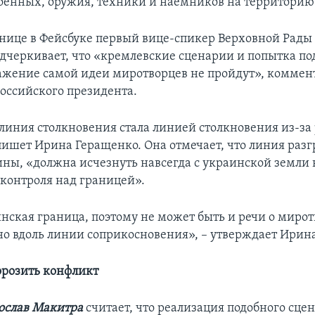
оенных, оружия, техники и наемников на территори
анице в Фейсбуке первый вице-спикер Верховной Рады
дчеркивает, что «кремлевские сценарии и попытка п
ажение самой идеи миротворцев не пройдут», коммен
оссийского президента.
линия столкновения стала линией столкновения из-за
 пишет Ирина Геращенко. Она отмечает, что линия раз
ины, «должна исчезнуть навсегда с украинской земли 
контроля над границей».
инская граница, поэтому не может быть и речи о миро
о вдоль линии соприкосновения», – утверждает Ирин
розить конфликт
ослав Макитра
считает, что реализация подобного сцен