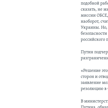
подобной раб
сказать, не м
миссии ОБСЕ,
наоборот, сч
Украины. Но,
безопасности
российского 
Путин подчер
разграничени
«Решение этог
сторон и отво
заявление мо
резолюцию в 
В министерст
Путина, обна