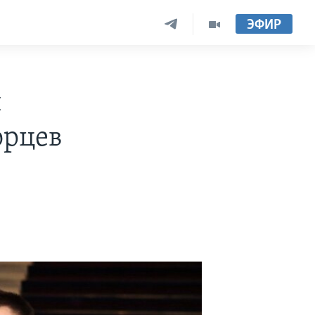
ЭФИР
и
орцев