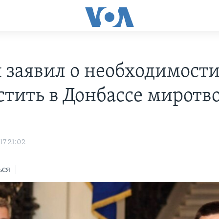
 заявил о необходимост
стить в Донбассе миротв
17 21:02
ься