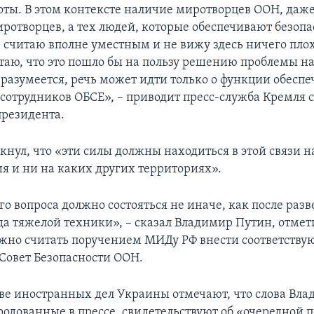
оты. В этом контексте наличие миротворцев ООН, даж
иротворцев, а тех людей, которые обеспечивают безопа
 считаю вполне уместным и не вижу здесь ничего плох
итаю, что это пошло бы на пользу решению проблемы на
 разумеется, речь может идти только о функции обесп
 сотрудников ОБСЕ», – приводит пресс-служба Кремля 
президента.
кнул, что «эти силы должны находиться в этой связи 
я и ни на каких других территориях».
о вопроса должно состояться не иначе, как после раз
да тяжелой техники», – сказал Владимир Путин, отмети
жно считать поручением МИДу РФ внести соответств
Совет Безопасности ООН.
ве иностранных дел Украины отмечают, что слова Вл
родованные в прессе, свидетельствуют об «очередной 