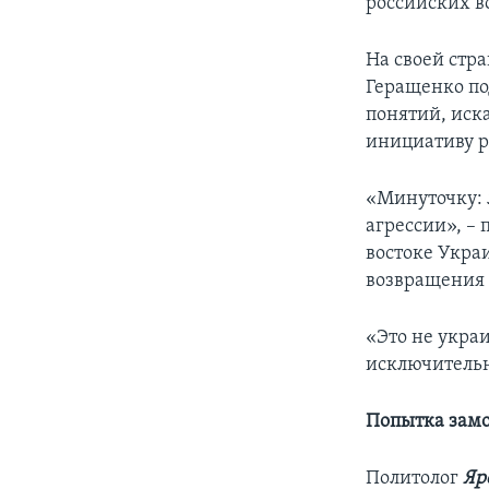
российских в
На своей стр
Геращенко по
понятий, иск
инициативу р
«Минуточку: 
агрессии», –
востоке Укра
возвращения 
«Это не укра
исключительн
Попытка замо
Политолог
Яр