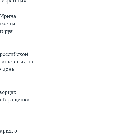
ю Украины».
 Ирина
одмены
тируя
 российской
граничения на
в день
творцах
а Геращенко.
ария, о