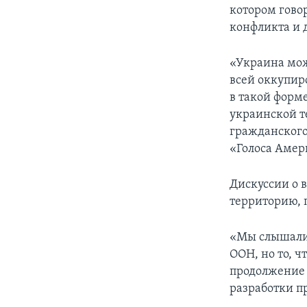
котором гово
конфликта и 
«Украина мож
всей оккупир
в такой форме
украинской т
гражданского
«Голоса Амер
Дискуссии о 
территорию, п
«Мы слышали
ООН, но то, ч
продолжение д
разработки п