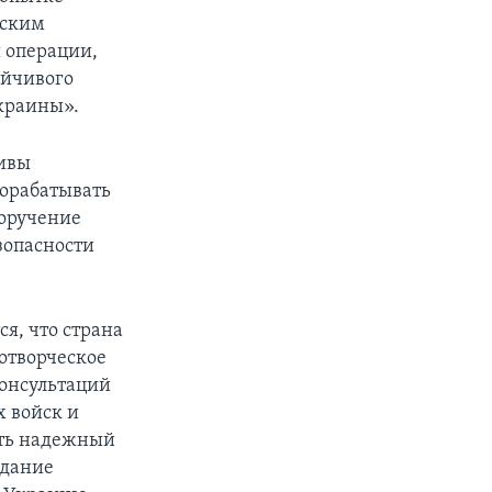
нским
 операции,
ойчивого
краины».
тивы
рорабатывать
поручение
зопасности
я, что страна
отворческое
консультаций
х войск и
ать надежный
адание