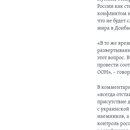
России как с
конфликтом и
что не будет
мира в Донба
«В то же вре
развертывани
этот вопрос.
провести соо
ООН», – гово
В комментари
«всегда отст
присутствие 
с украинской
наемников, а
контроль рос