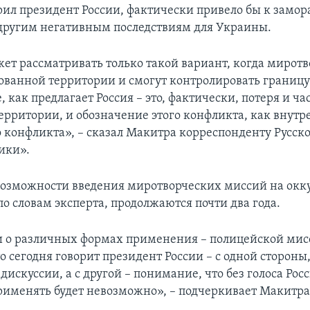
рил президент России, фактически привело бы к зам
другим негативным последствиям для Украины.
ет рассматривать только такой вариант, когда миротв
ованной территории и смогут контролировать границу 
, как предлагает Россия – это, фактически, потеря и ча
ерритории, и обозначение этого конфликта, как внутр
 конфликта», – сказал Макитра корреспонденту Русск
ики».
возможности введения миротворческих миссий на ок
о словам эксперта, продолжаются почти два года.
 о различных формах применения – полицейской мис
то сегодня говорит президент России – с одной стороны,
искуссии, а с другой – понимание, что без голоса Рос
рименять будет невозможно», – подчеркивает Макитра