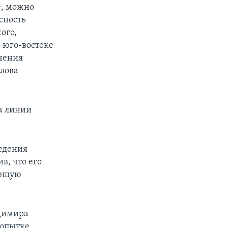
е, можно
сность
ого,
 юго-востоке
ечения
слова
на линии
ведения
в, что его
ующую
адимира
попытке