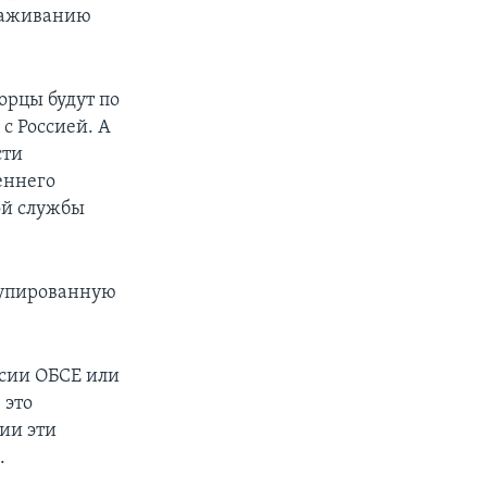
ораживанию
орцы будут по
с Россией. А
сти
еннего
ой службы
купированную
сии ОБСЕ или
 это
сии эти
.