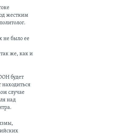
токе
под жестким
политолог.
х не было ее
так же, как и
ООН будет
т находиться
ком случае
ля над
итра.
низмы,
сийских