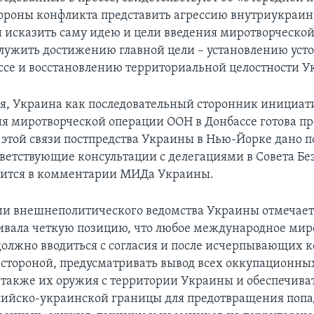
тороны конфликта представить агрессию внутриукраи
 исказить саму идею и цели введения миротворческой
 служить достижению главной цели – установлению уст
ссе и восстановлению территориальной целостности У
мя, Украина как последовательный сторонник инициа
я миротворческой операции ООН в Донбассе готова п
 В этой связи постпредства Украины в Нью-Йорке дано 
тветствующие консультации с делегациями в Совета Бе
рится в комментарии МИДа Украины.
и внешнеполитического ведомства Украины отмечаетс
аивала четкую позицию, что любое международное мир
должно вводиться с согласия и после исчерпывающих 
 стороной, предусматривать вывод всех оккупационны
 также их оружия с территории Украины и обеспечив
сийско-украинской границы для предотвращения поп