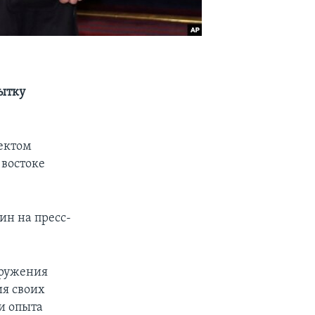
пытку
оектом
 востоке
ин на пресс-
оружения
ия своих
и опыта