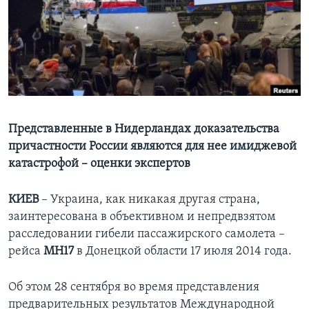
Learning English
СОЦИАЛЬНЫЕ СЕТИ
Языки
Представленные в Нидерландах доказательства
причастности России являются для нее имиджевой
катастрофой – оценки экспертов
КИЕВ
– Украина, как никакая другая страна,
заинтересована в объективном и непредвзятом
расследовании гибели пассажирского самолета –
рейса
МН17
в Донецкой области 17 июля 2014 года.
Об этом 28 сентября во время представления
предварительных результатов Международной