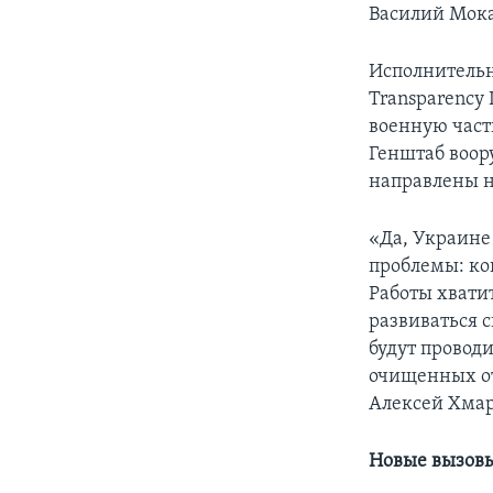
Василий Мок
Исполнитель
Transparency 
военную част
Генштаб воор
направлены н
«Да, Украине 
проблемы: ко
Работы хвати
развиваться 
будут провод
очищенных от
Алексей Хмар
Новые вызов