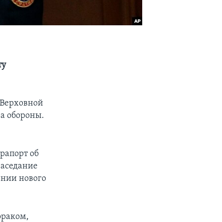
ту
 Верховной
а обороны.
рапорт об
Заседание
ении нового
ораком,