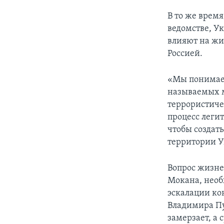
В то же врем
ведомстве, У
влияют на жи
Россией.
«Мы понимаем
называемых м
террористиче
процесс леги
чтобы создат
территории У
Вопрос жизне
Мокана, необ
эскалации ко
Владимира Пу
замерзает, а 