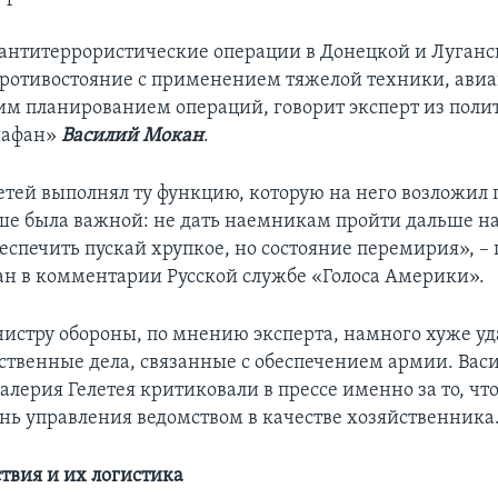
нтитеррористические операции в Донецкой и Луганс
противостояние с применением тяжелой техники, авиа
им планированием операций, говорит эксперт из поли
иафан»
Василий Мокан
.
етей выполнял ту функцию, которую на него возложил 
ше была важной: не дать наемникам пройти дальше н
еспечить пускай хрупкое, но состояние перемирия», –
н в комментарии Русской службе «Голоса Америки».
стру обороны, по мнению эксперта, намного хуже уд
ственные дела, связанные с обеспечением армии. Ва
Валерия Гелетея критиковали в прессе именно за то, чт
нь управления ведомством в качестве хозяйственника
твия и их логистика