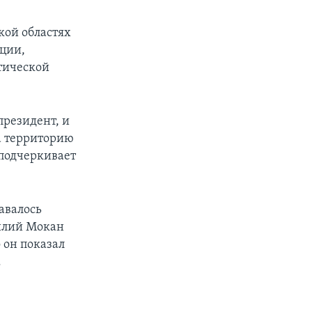
кой областях
ции,
тической
президент, и
а территорию
 подчеркивает
авалось
силий Мокан
о он показал
.