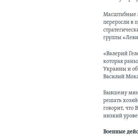
Масштабные а
переросли в 
стратегическ
группы «Лев
«Валерий Гел
которая рань
Украины и об
Василий Мока
Бывшему мини
решать хозяй
говорит, что 
низкий урове
Военные дейс