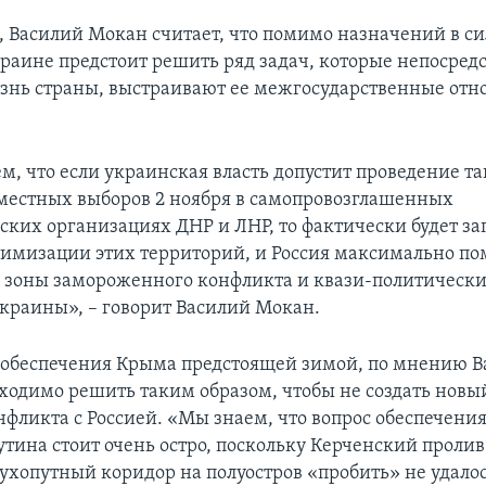
я, Василий Мокан считает, что помимо назначений в с
краине предстоит решить ряд задач, которые непосред
знь страны, выстраивают ее межгосударственные отн
, что если украинская власть допустит проведение та
естных выборов 2 ноября в самопровозглашенных
ских организациях ДНР и ЛНР, то фактически будет з
тимизации этих территорий, и Россия максимально по
ь зоны замороженного конфликта и квази-политически
краины», – говорит Василий Мокан.
обеспечения Крыма предстоящей зимой, по мнению В
ходимо решить таким образом, чтобы не создать новый
нфликта с Россией. «Мы знаем, что вопрос обеспечени
тина стоит очень остро, поскольку Керченский проли
сухопутный коридор на полуостров «пробить» не удалос