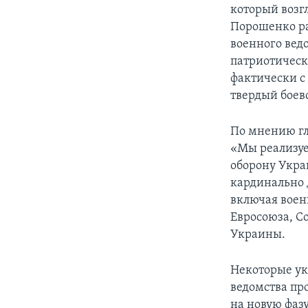
который возг
Порошенко ра
военного вед
патриотическ
фактически с
твердый боев
По мнению гл
«Мы реализу
оборону Укра
кардинально 
включая воен
Евросоюза, С
Украины.
Некоторые ук
ведомства про
на новую фазу