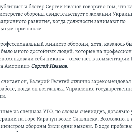
ублицист и блогер Сергей Иванов говорит о том, что к
истерстве обороны свидетельствует о желании Украин
зационного развития, когда должности занимают по
льным признакам.
 профессиональный министр обороны, хотя, казалось б
с было много достойных людей, которые на профессио
рекомендовали себя никак» – отмечает в комментарии 
оса Америки»
Сергей Иванов
.
 считает он, Валерий Гелетей отлично зарекомендовал 
аботе, когда он возглавлял Управление государствен
ны.
нные из спецназа УГО, по словам очевидцев, довольно
ерации на горе Карачун возле Славянска. Возможно, в
инистром обороны были одни вызовы. В ходе пребыва