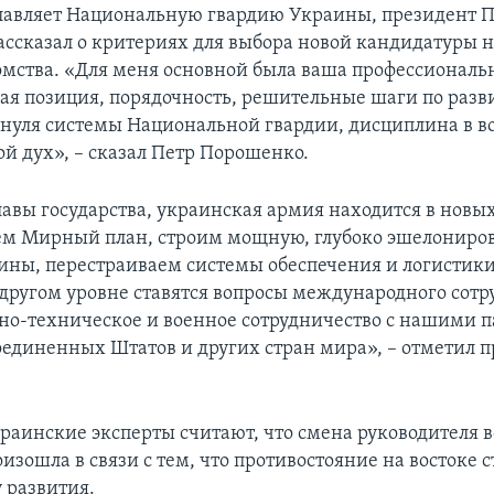
лавляет Национальную гвардию Украины, президент 
ссказал о критериях для выбора новой кандидатуры н
омства. «Для меня основной была ваша профессиональ
ая позиция, порядочность, решительные шаги по раз
 нуля системы Национальной гвардии, дисциплина в в
ой дух», – сказал Петр Порошенко.
авы государства, украинская армия находится в новых
ем Мирный план, строим мощную, глубоко эшелонир
ины, перестраиваем системы обеспечения и логистики
другом уровне ставятся вопросы международного сотр
но-техническое и военное сотрудничество с нашими 
оединенных Штатов и других стран мира», – отметил 
раинские эксперты считают, что смена руководителя 
изошла в связи с тем, что противостояние на востоке
 развития.