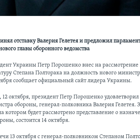
инял отставку Валерия Гелетея и предложил парламен
нового главы оборонного ведомства
дент Украины Петр Порошенко внес на рассмотрение
туру Степана Полторака на должность нового министр
ктября сообщает официальный сайт лидера Украины.
 12 октября, президент Петр Порошенко удовлетворил 
истра обороны, генерал-полковника Валерия Гелетея. 
на котором будет рассмотрено представление о назнач
оны, состоится 14 октября.
речи 13 октября с генерал-полковником Степаном Полт