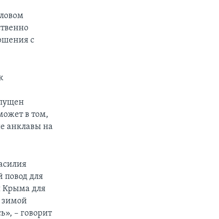
иловом
ственно
ошения с
к
апущен
может в том,
е анклавы на
асилия
 повод для
я Крыма для
в зимой
ь», – говорит