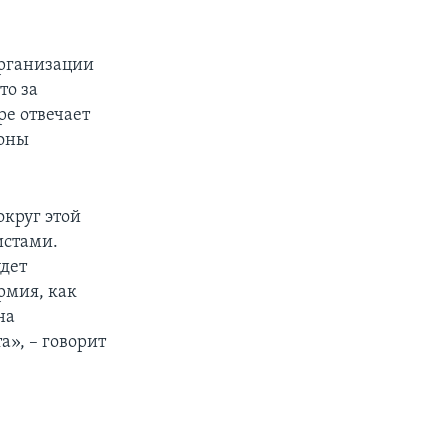
рганизации
то за
ре отвечает
роны
округ этой
истами.
удет
рмия, как
на
», – говорит