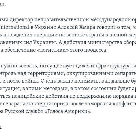
ан.
ный директор неправительственной международной о
International в Украине Алексей Хмара говорит о том, ч
ь проведения операций на востоке страны в полной ме
уженных сил Украины. А действия министерства обо
а обеспечение «логистики» этого процесса.
нужно воевать, но существует целая инфраструктура в
нтроль над территориями, оккупированными сепарат
т и после войны. Очень важно понимать, как дальше б
ситуация, какими методами, в каком состоянии будет а
иться полицейские действия по поддержанию порядка 
 сепаратистов территориях после заморозки конфликта
а Русской службе «Голоса Америки».
ы