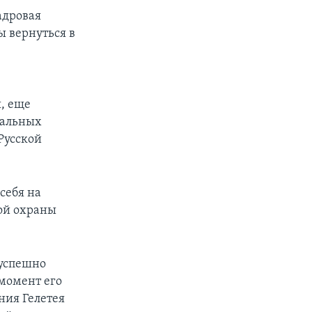
адровая
ы вернуться в
ы, еще
нальных
Русской
себя на
ной охраны
 успешно
 момент его
ния Гелетея