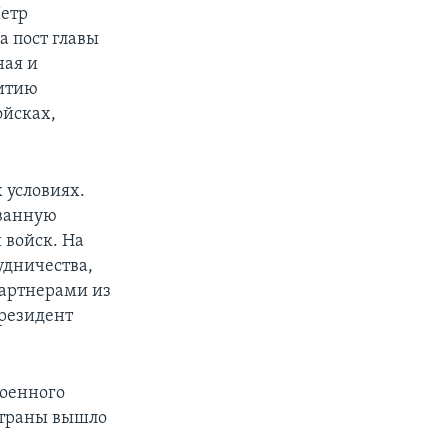
Петр
а пост главы
ная и
витию
ойсках,
 условиях.
ованную
 войск. На
удничества,
партнерами из
президент
военного
 страны вышло