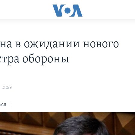
на в ожидании нового
тра обороны
 21:59
ься