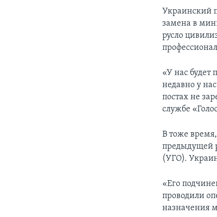
Украинский п
замена в мин
русло цивили
профессиона
«У нас будет
недавно у на
постах не за
службе «Гол
В тоже время,
предыдущей р
(УГО). Украи
«Его подчине
проводили оп
назначения м