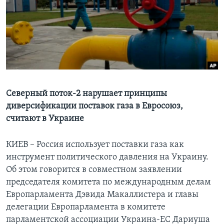
Learning English
СОЦИАЛЬНЫЕ СЕТИ
Языки
Северный поток-2 нарушает принципы
диверсификации поставок газа в Евросоюз,
считают в Украине
КИЕВ – Россия использует поставки газа как
инструмент политического давления на Украину.
Об этом говорится в совместном заявлении
председателя комитета по международным делам
Европарламента Дэвида Макаллистера и главы
делегации Европарламента в комитете
парламентской ассоциации Украина-ЕС Дариуша