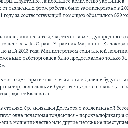
рвары Жлуктенко, наибольшее количество украинцев,
 от различных форм рабства было зафиксировано в 2010
11 году за соответствующей помощью обратились 829 че
льник юридического департамента международного ж
го центра «Ла-Страда Украина» Марианна Евсюкова го
2 по май 2013 года Министерством социальной полити
еменных работорговцев было предоставлено только 34 
х».
ь часто декларативны. И если они и дальше будут оста
ертвы торговли людьми будут очень часто попадать в п
 утверждает Евсюкова.
, в странах Организации Договора о коллективной безо
твует одна печальная тенденция – переквалификация 
ьми в мошенничество или другие нетяжкие преступле