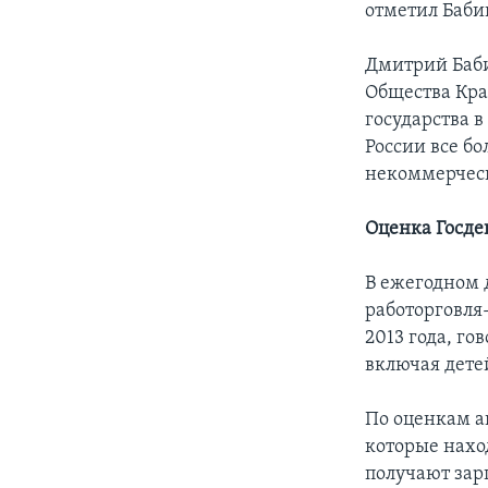
отметил Баби
Дмитрий Баби
Общества Крас
государства в
России все б
некоммерчес
Оценка Госд
В ежегодном 
работорговля-
2013 года, го
включая дете
По оценкам а
которые нахо
получают зар