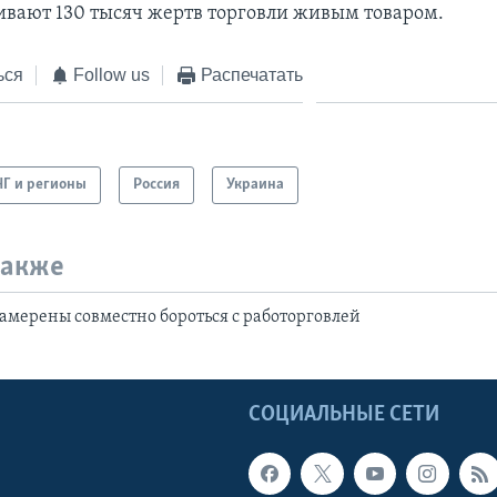
вают 130 тысяч жертв торговли живым товаром.
ься
Follow us
Распечатать
НГ и регионы
Россия
Украина
также
амерены совместно бороться с работорговлей
Ы
СОЦИАЛЬНЫЕ СЕТИ