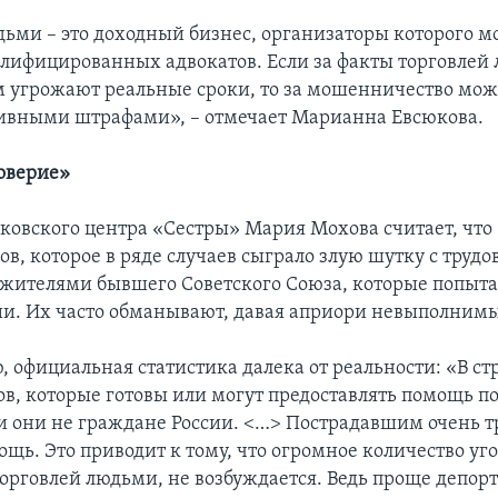
дьми – это доходный бизнес, организаторы которого м
лифицированных адвокатов. Если за факты торговлей
 угрожают реальные сроки, то за мошенничество мож
ивными штрафами», – отмечает Марианна Евсюкова.
доверие»
ковского центра «Сестры» Мария Мохова считает, что
лов, которое в ряде случаев сыграло злую шутку с труд
жителями бывшего Советского Союза, которые попыта
сии. Их часто обманывают, давая априори невыполним
 официальная статистика далека от реальности: «В ст
ов, которые готовы или могут предоставлять помощь 
ли они не граждане России. <…> Пострадавшим очень т
щь. Это приводит к тому, что огромное количество уг
торговлей людьми, не возбуждается. Ведь проще депор