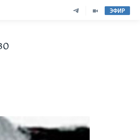
ЭФИР
во