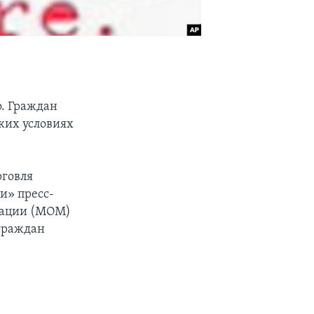
о. Граждан
ких условиях
рговля
и» пресс-
рации (МОМ)
 граждан