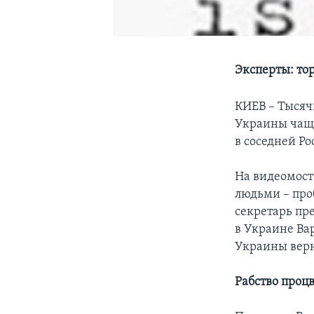
Эксперты: то
КИЕВ – Тысяч
Украины чаще
в соседней Ро
На видеомост
людьми – про
секретарь пр
в Украине Ва
Украины верн
Рабство проц