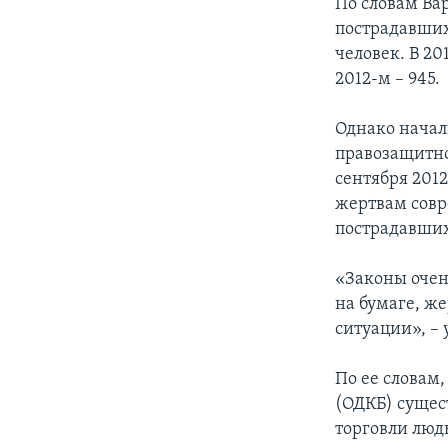
По словам Ва
пострадавших
человек. В 20
2012-м – 945.
Однако нача
правозащитно
сентября 201
жертвам совр
пострадавши
«Законы очен
на бумаге, ж
ситуации», –
По ее словам
(ОДКБ) сущес
торговли люд