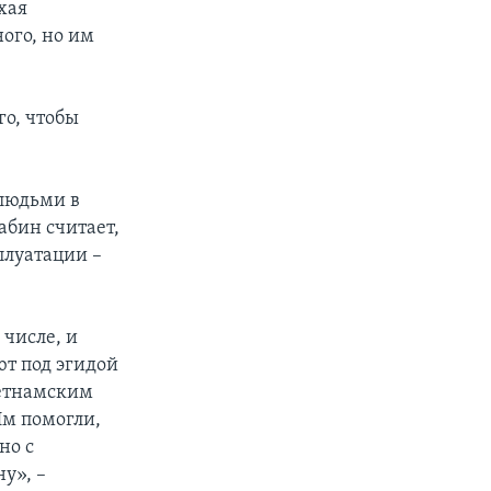
хая
ного, но им
го, чтобы
 людьми в
бин считает,
плуатации –
 числе, и
ют под эгидой
ьетнамским
Им помогли,
но с
у», –