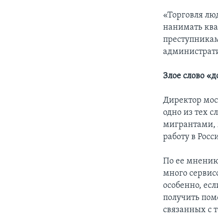
«Торговля лю
нанимать ква
преступникам
администрат
Злое слово «
Директор мос
одно из тех с
мигрантами, 
работу в Рос
По ее мнению,
много сервис
особенно, ес
получить помо
связанных с 