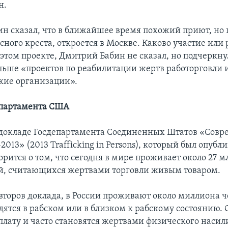
н.
н сказал, что в ближайшее время похожий приют, но 
ного креста, откроется в Москве. Каково участие или 
 этом проекте, Дмитрий Бабин не сказал, но подчеркнул
ольше «проектов по реабилитации жертв работорговли 
кие организации».
епартамента США
докладе Госдепартамента Соединенных Штатов «Совр
2013» (2013 Trafficking in Persons), который был опуб
ворится о том, что сегодня в мире проживает около 27 м
й, считающихся жертвами торговли живым товаром.
второв доклада, в России проживают около миллиона ч
дятся в рабском или в близком к рабскому состоянию. 
плату и часто становятся жертвами физического насили