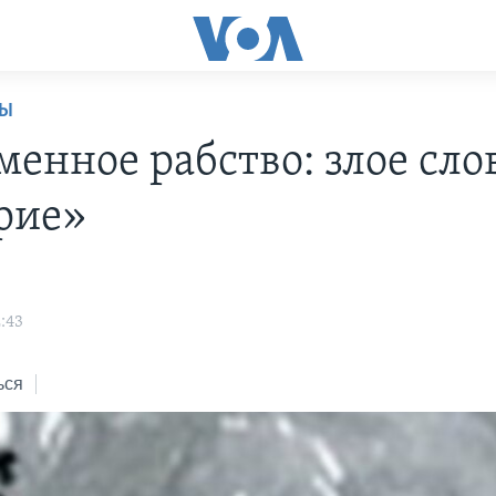
НЫ
менное рабство: злое сло
рие»
:43
ься