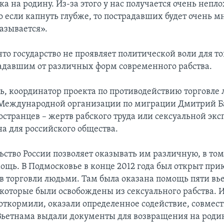
ка на родину. Из-за этого у нас получается очень непло
о если капнуть глубже, то пострадавших будет очень м
азывается».
что государство не проявляет политической воли для то
адавшим от различных форм современного рабства.
дь, координатор проекта по противодействию торговле
Международной организации по миграции Дмитрий Ба
остранцев – жертв рабского труда или сексуальной экс
на для российского общества.
ство России позволяет оказывать им различную, в том
ощь. В Подмосковье в конце 2012 года был открыт при
в торговли людьми. Там была оказана помощь пяти в
которые были освобождены из сексуального рабства. 
откормили, оказали определенное содействие, совмест
Вьетнама выдали документы для возвращения на родин