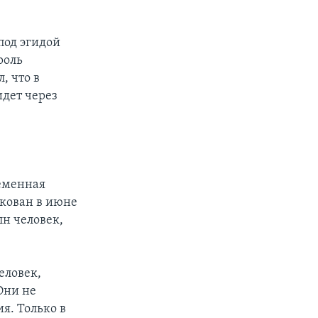
под эгидой
роль
, что в
идет через
еменная
ликован в июне
лн человек,
еловек,
Они не
я. Только в