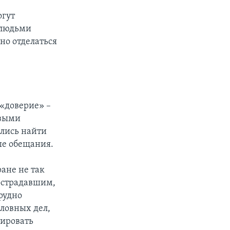
огут
 людьми
но отделаться
 «доверие» –
овыми
лись найти
ые обещания.
ране не так
пострадавшим,
рудно
оловных дел,
тировать