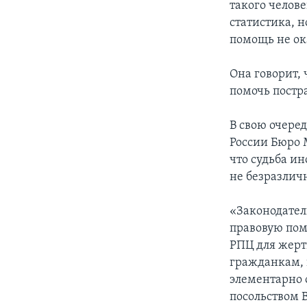
такого челове
статистика, н
помощь не ок
Она говорит, 
помочь постр
В свою очере
России Бюро 
что судьба ин
не безразлич
«Законодатель
правовую пом
РПЦ для жерт
гражданкам, 
элементарно 
посольством 