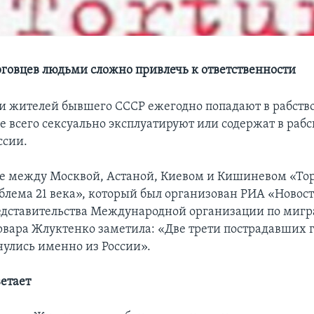
рговцев людьми сложно привлечь к ответственности
и жителей бывшего СССР ежегодно попадают в рабств
 всего сексуально эксплуатируют или содержат в рабс
ссии.
е между Москвой, Астаной, Киевом и Кишиневом «То
блема 21 века», который был организован РИА «Новост
едставительства Международной организации по миг
рвара Жлуктенко заметила: «Две трети пострадавших
улись именно из России».
ветает