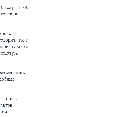
 году – 1 100
ловек, в
енского
ворит, что с
ки республики
«статуса
ваться лишь
одобные
пасности
фактов
ния.