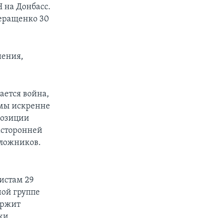
 на Донбасс.
Геращенко 30
шения,
ается война,
 мы искренне
позиции
ехсторонней
аложников.
истам 29
ной группе
ержит
ки.