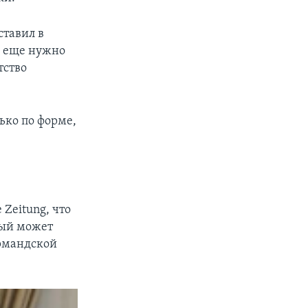
ставил в
и еще нужно
тство
ько по форме,
Zeitung, что
рый может
рмандской