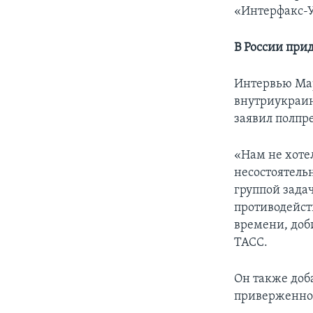
«Интерфакс-
В России пр
Интервью Мар
внутриукраин
заявил полпре
«Нам не хоте
несостоятель
группой зада
противодейст
времени, доби
ТАСС.
Он также доб
приверженно