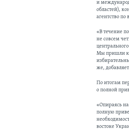
и международ
областей), к
агентство по
«В течение п
не совсем че
центрального
Мы пришли к 
избирательны
же, добавляет
По итогам пе
о полной пр
«Опираясь на
полную прив
необходимост
востоке Укра