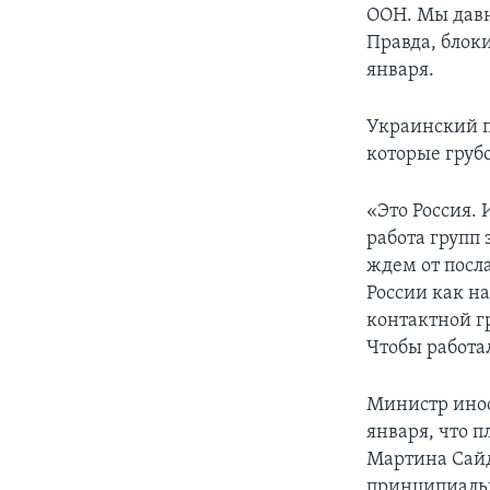
ООН. Мы давн
Правда, блоки
января.
Украинский п
которые груб
«Это Россия.
работа групп
ждем от посл
России как на
контактной г
Чтобы работа
Министр инос
января, что 
Мартина Сайд
принципиальн