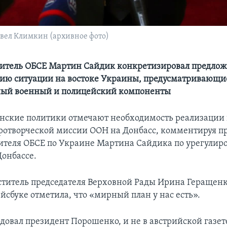
вел Климкин (архивное фото)
итель ОБСЕ Мартин Сайдик конкретизировал предлож
ию ситуации на востоке Украины, предусматривающи
ый военный и полицейский компоненты
нские политики отмечают необходимость реализации 
отворческой миссии ООН на Донбасс, комментируя п
ителя ОБСЕ по Украине Мартина Сайдика по урегули
Донбассе.
титель председателя Верховной Рады Ирина Геращенк
йсбуке отметила, что «мирный план у нас есть».
довал президент Порошенко, и не в австрийской газете