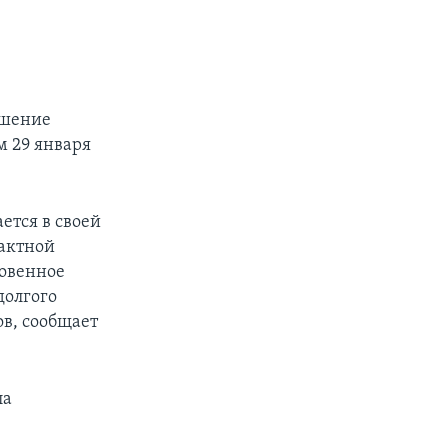
ешение
м 29 января
ется в своей
тактной
ровенное
долгого
ов, сообщает
ла