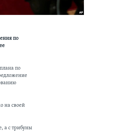
ения по
ее
плана по
редложение
рованию
о на своей
, а с трибуны