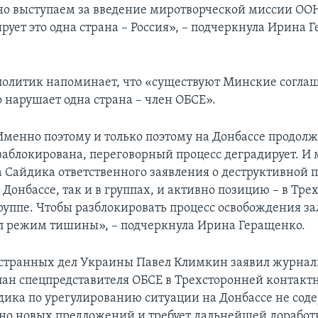
о выступаем за введение миротворческой миссии ООН
рует это одна страна – Россия», – подчеркнула Ирина 
олитик напоминает, что «существуют Минские согла
о нарушает одна страна – член ОБСЕ».
 Именно поэтому и только поэтому на Донбассе продолж
 заблокирована, переговорный процесс деградирует. И
а Сайдика ответственного заявления о деструктивной 
 Донбассе, так и в группах, и активно позицию – в Тр
руппе. Чтобы разблокировать процесс освобождения з
л режим тишины», – подчеркнула Ирина Геращенко.
транных дел Украины Павел Климкин заявил журнал
план спецпредставителя ОБСЕ в Трехсторонней контакт
ика по урегулированию ситуации на Донбассе не сод
о новых предложений и требует дальнейшей доработ