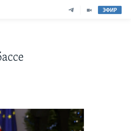
ЭФИР
бассе