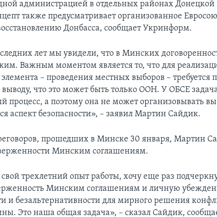
ной администрацией в отдельных районах Донецкой 
онцепт также предусматривает организованное Евросо
 восстановлению Донбасса, сообщает Укринформ.
оследних лет мы увидели, что в Минских договореннос
тким. Важным моментом является то, что для реализац
 элемента – проведения местных выборов – требуется 
выводу, что это может быть только ООН. У ОБСЕ задач
й процесс, а поэтому она не может организовывать вы
ся аспект безопасности», – заявил Мартин Сайдик.
реговоров, прошедших в Минске 30 января, Мартин С
иверженности Минским соглашениям.
 свой трехлетний опыт работы, хочу еще раз подчеркн
ерженность Минским соглашениям и личную убежденн
и и безальтернативности для мирного решения конфл
ины. Это наша общая задача», – сказал Сайдик, сообща