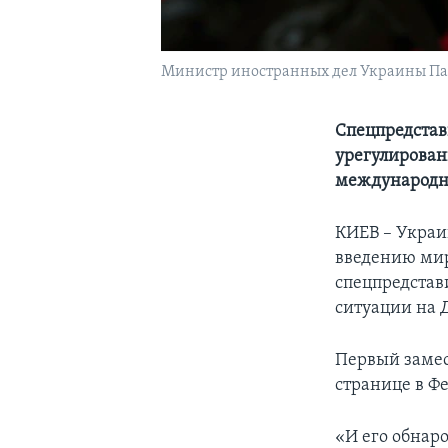
Министр иностранных дел Украины Па
Спецпредстав
урегулирован
международн
КИЕВ – Украи
введению мир
спецпредстав
ситуации на 
Первый замес
странице в Фе
«И его обнаро