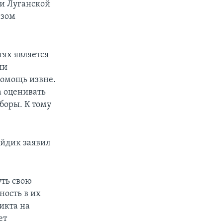
и Луганской
юзом
тях является
ии
помощь извне.
а оценивать
боры. К тому
айдик заявил
уть свою
ость в их
икта на
ет