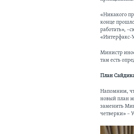
«Никакого пр
конце прошло
работать», –
«Интерфакс-
Министр инос
там есть опр
План Сайдик
Напомним, чт
новый план м
заменить Мин
четверки» – 