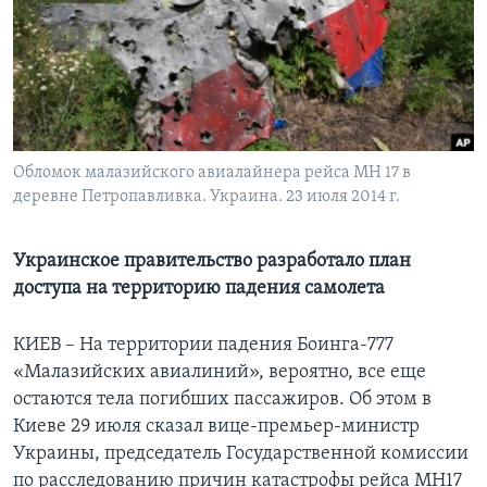
Learning English
СОЦИАЛЬНЫЕ СЕТИ
Обломок малазийского авиалайнера рейса МН 17 в
деревне Петропавливка. Украина. 23 июля 2014 г.
Языки
Украинское правительство разработало план
доступа на территорию падения самолета
КИЕВ – На территории падения Боинга-777
«Малазийских авиалиний», вероятно, все еще
остаются тела погибших пассажиров. Об этом в
Киеве 29 июля сказал вице-премьер-министр
Украины, председатель Государственной комиссии
по расследованию причин катастрофы рейса MH17