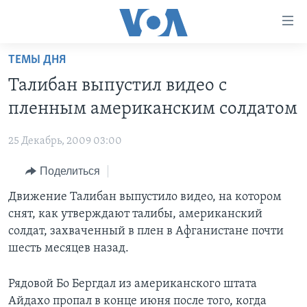
Линки
доступности
Перейти
ТЕМЫ ДНЯ
на
ГЛАВНОЕ
Талибан выпустил видео с
основной
ПРОГРАММЫ
контент
пленным американским солдатом
ПРОЕКТЫ
Перейти
АМЕРИКА
к
25 Декабрь, 2009 03:00
ЭКСПЕРТИЗА
НОВОСТИ ЗА МИНУТУ
УЧИМ АНГЛИЙСКИЙ
основной
Поделиться
ИНТЕРВЬЮ
ИТОГИ
НАША АМЕРИКАНСКАЯ ИСТОРИЯ
навигации
Перейти
ФАКТЫ ПРОТИВ ФЕЙКОВ
Движение Талибан выпустило видео, на котором
ПОЧЕМУ ЭТО ВАЖНО?
А КАК В АМЕРИКЕ?
в
снят, как утверждают талибы, американский
ЗА СВОБОДУ ПРЕССЫ
ДИСКУССИЯ VOA
АРТЕФАКТЫ
поиск
солдат, захваченный в плен в Афганистане почти
УЧИМ АНГЛИЙСКИЙ
ДЕТАЛИ
АМЕРИКАНСКИЕ ГОРОДКИ
шесть месяцев назад.
ВИДЕО
НЬЮ-ЙОРК NEW YORK
ТЕСТЫ
Рядовой Бо Бергдал из американского штата
ПОДПИСКА НА НОВОСТИ
АМЕРИКА. БОЛЬШОЕ ПУТЕШЕСТВИЕ
Айдахо пропал в конце июня после того, когда