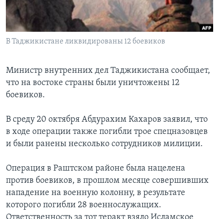
Learning English
В Таджикистане ликвидированы 12 боевиков
СОЦИАЛЬНЫЕ СЕТИ
Министр внутренних дел Таджикистана сообщает,
что на востоке страны были уничтожены 12
Языки
боевиков.
В среду 20 октября Абдурахим Кахаров заявил, что
в ходе операции также погибли трое спецназовцев
и были ранены несколько сотрудников милиции.
Операция в Раштском районе была нацелена
против боевиков, в прошлом месяце совершивших
нападение на военную колонну, в результате
которого погибли 28 военнослужащих.
Ответственность за тот теракт взяло Исламское