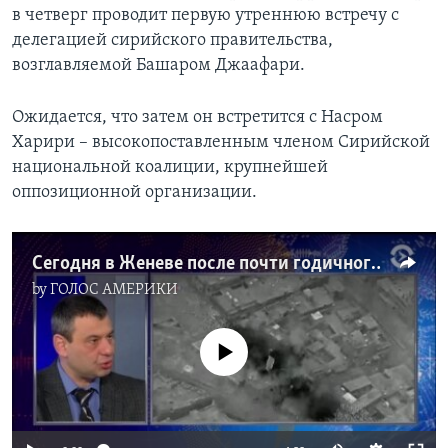
в четверг проводит первую утреннюю встречу с
делегацией сирийского правительства,
возглавляемой Башаром Джаафари.
Ожидается, что затем он встретится с Насром
Харири – высокопоставленным членом Сирийской
национальной коалиции, крупнейшей
оппозиционной организации.
Сегодня в Женеве после почти годичного перерыва стартовал новый раунд переговоров между сирийским правительством и оппозицией
by
ГОЛОС АМЕРИКИ
No media source currently available