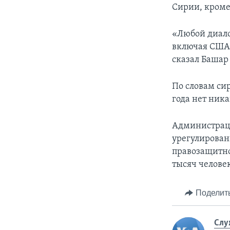
Сирии, кроме
«Любой диало
включая США,
сказал Башар
По словам си
года нет ник
Администраци
урегулирован
правозащитной
тысяч челове
Поделит
Слу