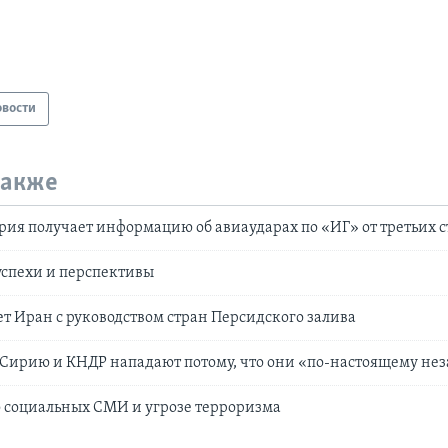
овости
также
рия получает информацию об авиаударах по «ИГ» от третьих 
 успехи и перспективы
т Иран с руководством стран Персидского залива
 Сирию и КНДР нападают потому, что они «по-настоящему не
 социальных СМИ и угрозе терроризма