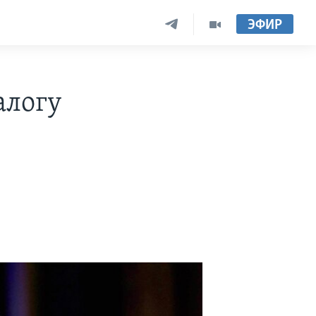
ЭФИР
алогу