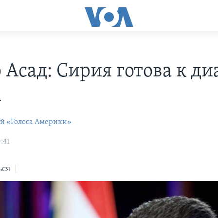
 Асад: Сирия готова к ди
А
ей «Голоса Америки»
:41
ься