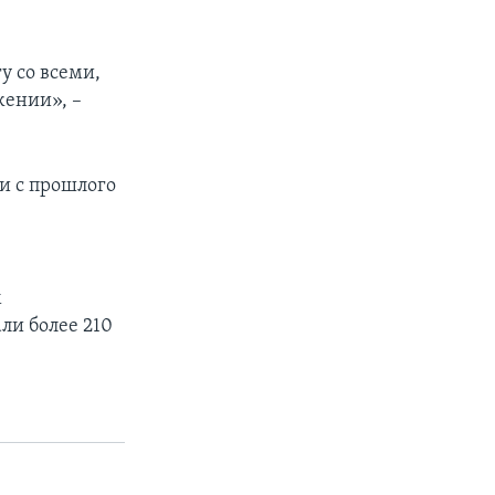
у со всеми,
жении», –
и с прошлого
м
али более 210