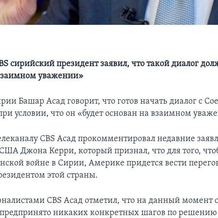
BS сирийский президент заявил, что такой диалог дол
 взаимном уважении»
рии Башар Асад говорит, что готов начать диалог с 
при условии, что он «будет основан на взаимном уваж
елеканалу CBS Асад прокомментировал недавние заяв
 США Джона Керри, который признал, что для того, чт
нской войне в Сирии, Америке придется вести перего
езидентом этой страны.
урналистами CBS Асад отметил, что на данный момент 
предпринято никаких конкретных шагов по решению 