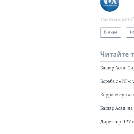
This item is part of
В мире
Н
Читайте 
Башар Асад: Си
Борьба с «ИГ»:
Керри обсуждае
Башар Асад: на
Директор ЦРУ о