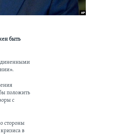
жен быть
Соединенными
ении».
ления
обы положить
воры с
со стороны
кризиса в