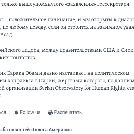
 только вышеупомянутого «заявления» госсекретаря.
г – положительное начинание, и мы открыты к диалог
 по любому поводу, если он строится на взаимном ува
 Асад.
рийского лидера, между правительствами США и Сири
аких контактов.
я Барака Обамы давно настаивает на политическом
ии конфликта в Сирии, жертвами которого, по данны
 организации Syrian Observatory for Human Rights, ст
к.
ься
Follow us
Распечатать
жба новостей «Голоса Америки»