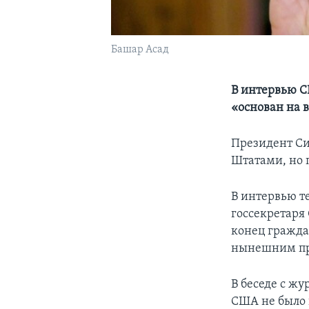
Башар Асад
В интервью C
«основан на
Президент Си
Штатами, но 
В интервью т
госсекретаря
конец гражда
нынешним пр
В беседе с ж
США не было 