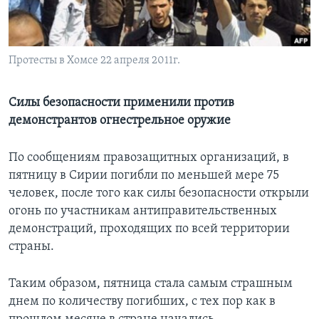
Learning English
Протесты в Хомсе 22 апреля 2011г.
СОЦИАЛЬНЫЕ СЕТИ
Силы безопасности применили против
демонстрантов огнестрельное оружие
Языки
По сообщениям правозащитных организаций, в
пятницу в Сирии погибли по меньшей мере 75
человек, после того как силы безопасности открыли
огонь по участникам антиправительственных
демонстраций, проходящих по всей территории
страны.
Таким образом, пятница стала самым страшным
днем по количеству погибших, с тех пор как в