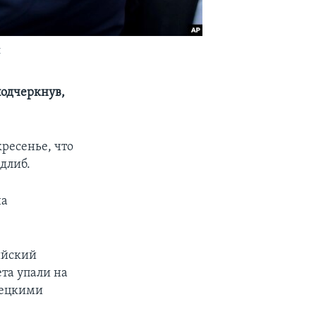
и
подчеркнув,
ресенье, что
длиб.
на
ийский
та упали на
рецкими