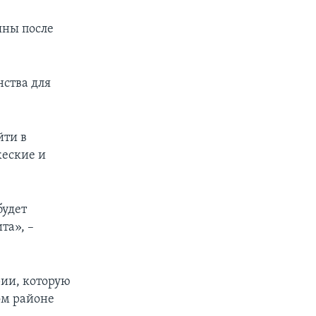
яны после
нства для
йти в
жеские и
будет
та», –
рии, которую
ом районе