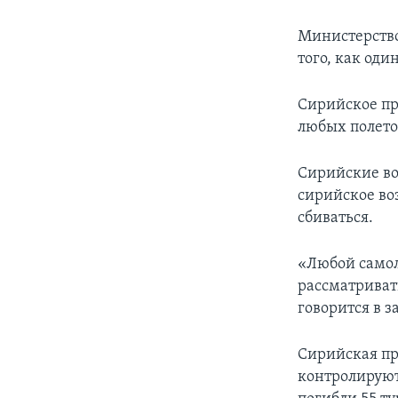
Министерство
того, как оди
Сирийское пр
любых полето
Сирийские во
сирийское во
сбиваться.
«Любой самол
рассматриват
говорится в 
Сирийская пр
контролируют