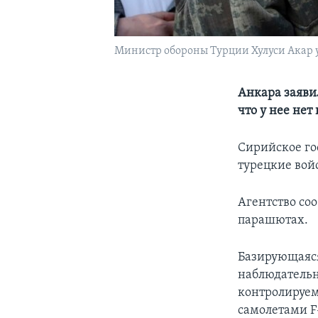
Министр обороны Турции Хулуси Акар у
Анкара заяви
что у нее нет
Сирийское го
турецкие вой
Агентство со
парашютах.
Базирующаяс
наблюдательн
контролируем
самолетами F-