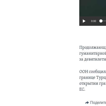
0:00
Продолжающие
гуманитарной
за девятилет
ООН сообщила
границе Турц
открытии гра
ЕС.
Поделит