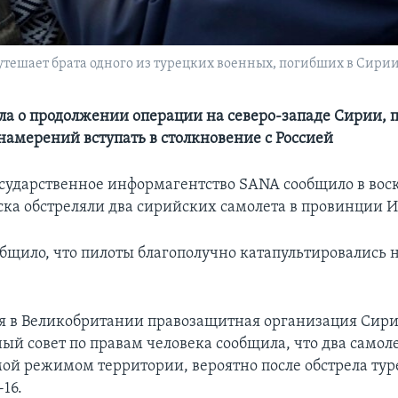
тешает брата одного из турецких военных, погибших в Сири
ла о продолжении операции на северо-западе Сирии, 
 намерений вступать в столкновение с Россией
сударственное информагентство SANA сообщило в воск
ска обстреляли два сирийских самолета в провинции И
общило, что пилоты благополучно катапультировались 
я в Великобритании правозащитная организация Сир
ый совет по правам человека сообщила, что два самоле
ой режимом территории, вероятно после обстрела ту
16.