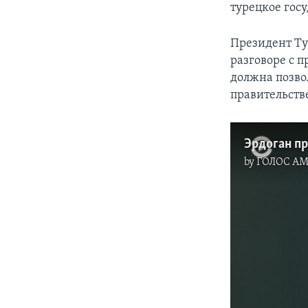
турецкое гос
Президент Ту
разговоре с 
должна позво
правительств
by
ГОЛОС А