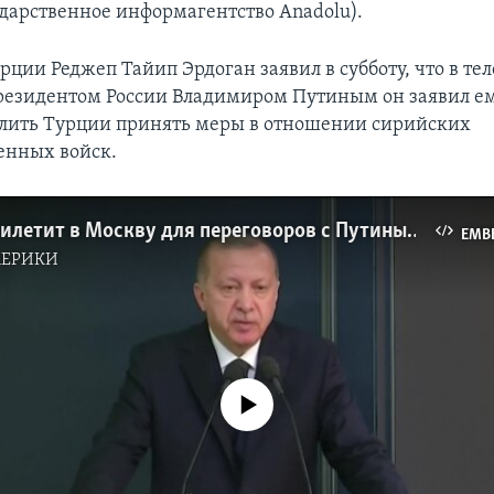
ударственное информагентство Anadolu).
рции Реджеп Тайип Эрдоган заявил в субботу, что в т
президентом России Владимиром Путиным он заявил ем
лить Турции принять меры в отношении сирийских
енных войск.
Эрдоган прилетит в Москву для переговоров с Путиным по Сирии
EMB
МЕРИКИ
No media source currently available