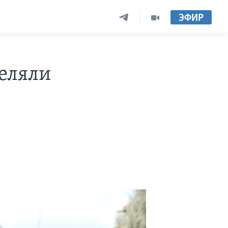
ЭФИР
еляли