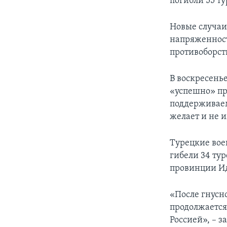
погибли 55 т
Новые случаи
напряженност
противоборст
В воскресень
«успешно» пр
поддерживаем
желает и не 
Турецкие вое
гибели 34 ту
провинции И
«После гнусн
продолжается
Россией», – 