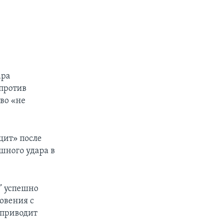
ара
против
во «не
щит» после
шного удара в
” успешно
овения с
 приводит