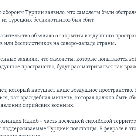
 обороны Турции заявило, что самолеты были обстрел
н из турецких беспилотников был сбит.
авительство объявило о закрытии воздушного простра
в или беспилотников на северо-западе страны.
енные заявили, что самолеты, которые попытаются во
здушное пространство, будут рассматриваться как вра
ет, который нарушает наше воздушное пространство, 
ься, как враждебная мишень, которая должна быть сби
заявлении сирийских военных.
овинция Идлиб – часть последней сирийской террито
 поддерживаемые Турцией повстанцы. В феврале в эт