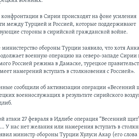
урецких военных.
 конфронтации в Сирии происходят на фоне усиления
и между Турцией и Россией, которые поддерживают
вующие стороны в сирийской гражданской войне.
е министерство обороны Турции заявило, что хотя Анк
одолжает военную операцию на северо-западе Сирии 
ого Россией режима в Дамаске, турецкое правительст
имеет намерений вступать в столкновения с Россией».
нные сообщили об активизации операции «Весенний 
рецких военнослужащих в результате сирийского возду
длиб.
ой атаки 27 февраля в Идлибе операция “Весенний щит
… У нас нет желания или намерения вступать в столкн
заявил министр обороны Турции Хулуси Акар (его слова