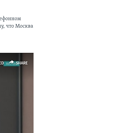
елефонном
у, что Москва
ED
SHARE