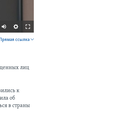
Прямая ссылка
SHARE
ещенных лиц
вились к
ила об
px
width
ься в страны