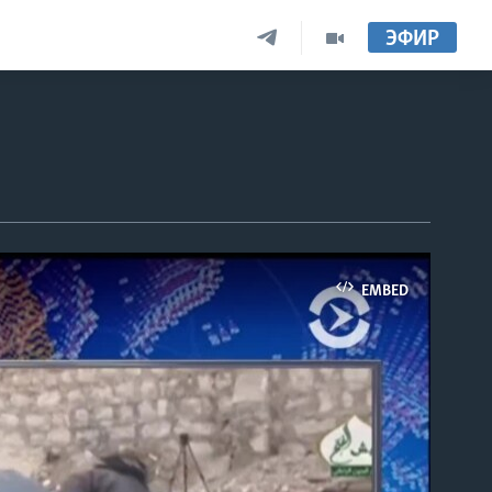
ЭФИР
EMBED