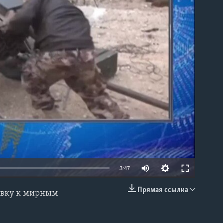
able
3:47
Прямая ссылка
овку к мирным
EMBED