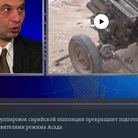
No media source currently avail
руппировок сирийской оппозиции прекращают подгот
тавителями режима Асада