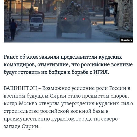
Learning English
СОЦИАЛЬНЫЕ СЕТИ
Языки
Ранее об этом заявили представители курдских
командиров, отметившие, что российские военные
будут готовить их бойцов к борьбе с ИГИЛ.
ВАШИНГТОН – Возможное усиление роли России в
военном будущем Сирии стало предметом споров,
когда Москва отвергла утверждения курдских сил о
строительстве российской военной базы в
преимущественно курдском городе на северо-
западе Сирии.