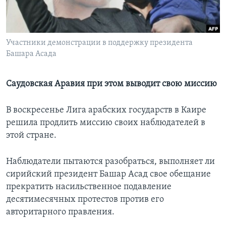
Learning English
Участники демонстрации в поддержку президента
СОЦИАЛЬНЫЕ СЕТИ
Башара Асада
Саудовская Аравия при этом выводит свою миссию
Языки
В воскресенье Лига арабских государств в Каире
решила продлить миссию своих наблюдателей в
этой стране.
Наблюдатели пытаются разобраться, выполняет ли
сирийский президент Башар Асад свое обещание
прекратить насильственное подавление
десятимесячных протестов против его
авторитарного правления.