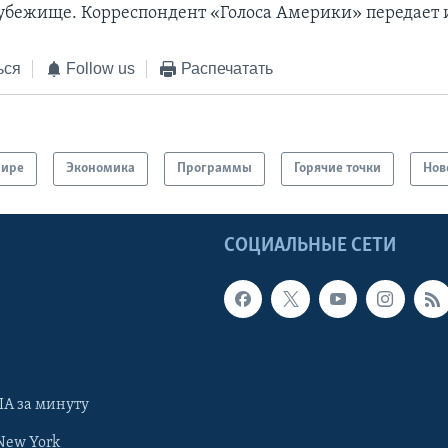
 убежище. Корреспондент «Голоса Америки» передает 
ься
Follow us
Распечатать
мире
Экономика
Программы
Горячие точки
Нов
Ы
СОЦИАЛЬНЫЕ СЕТИ
А за минуту
New York