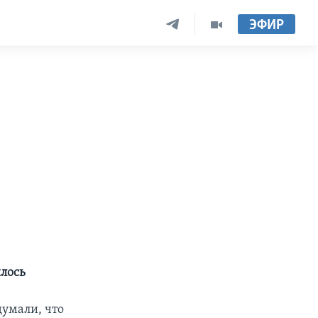
ЭФИР
лось
думали, что