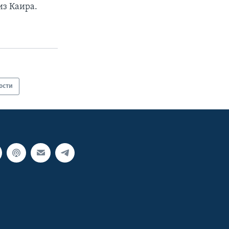
из Каира.
ости