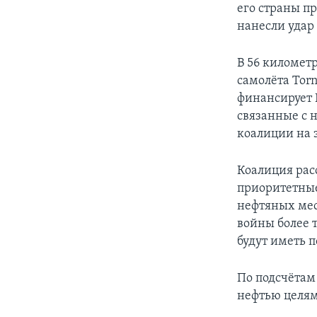
его страны п
нанесли удар
В 56 километ
самолёта Tor
финансирует 
связанные с 
коалиции на 
Коалиция рас
приоритетные
нефтяных мес
войны более 
будут иметь 
По подсчётам
нефтью целям