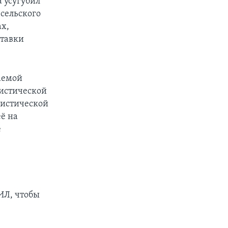
а усугубил
 сельского
ах,
ставки
аемой
ристической
ристической
её на
е
ИЛ, чтобы