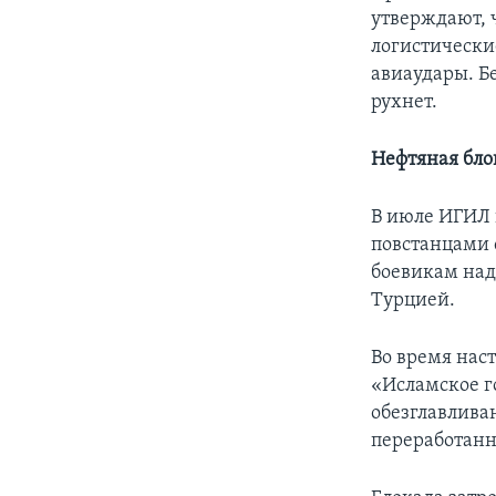
утверждают, 
логистически
авиаудары. Б
рухнет.
Нефтяная бло
В июле ИГИЛ 
повстанцами 
боевикам над
Турцией.
Во время нас
«Исламское г
обезглавлива
переработанн