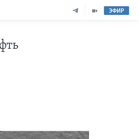
ЭФИР
фть