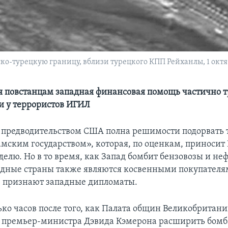
о-турецкую границу, вблизи турецкого КПП Рейханлы, 1 октя
 повстанцам западная финансовая помощь частично т
и у террористов ИГИЛ
 предводительством США полна решимости подорвать 
мским государством», которая, по оценкам, приносит
делю. Но в то время, как Запад бомбит бензовозы и не
адные страны также являются косвенными покупателя
 признают западные дипломаты.
ько часов после того, как Палата общин Великобритани
у премьер-министра Дэвида Кэмерона расширить бом