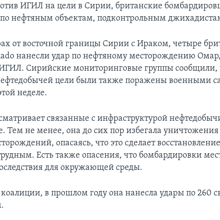
ротив ИГИЛ на цели в Сирии, британские бомбардиро
 по нефтяным объектам, подконтрольным джихадиста
рах от восточной границы Сирии с Ираком, четыре бр
nado нанесли удар по нефтяному месторождению Омар,
ИГИЛ. Сирийские мониторинговые группы сообщили, 
нефтедобычей цели были также поражены военными с
этой неделе.
сматривает связанные с инфраструктурой нефтедобычи
. Тем не менее, она до сих пор избегала уничтожения
торождений, опасаясь, что это сделает восстановлени
трудным. Есть также опасения, что бомбардировки ме
последствия для окружающей среды.
 коалиции, в прошлом году она нанесла удары по 260 
.