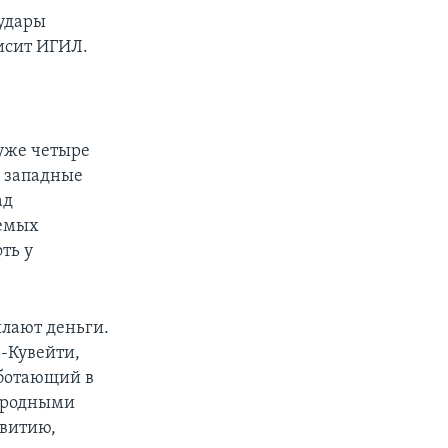
аудары
висит ИГИЛ.
уже четыре
о западные
ад
уемых
ть у
ылают деньги.
ь-Кувейти,
аботающий в
ародными
витию,