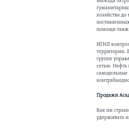
Блокада затро
гуманитарный 
хозяйства до
поставленных
помощи также
ИГИЛ контрол
территории. 
группе управ
сетью. Нефть
самодельные 
контрабандис
Продажи Аса
Как ни стран
удерживать н