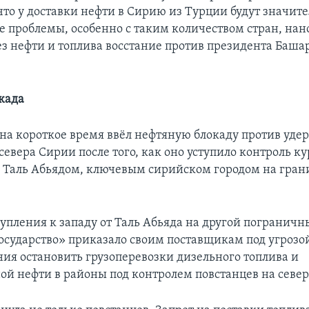
что у доставки нефти в Сирию из Турции будут значит
е проблемы, особенно с таким количеством стран, на
ез нефти и топлива восстание против президента Баша
када
на короткое время ввёл нефтяную блокаду против уд
севера Сирии после того, как оно уступило контроль к
 Таль Абьядом, ключевым сирийском городом на гран
тупления к западу от Таль Абьяда на другой пограничн
осударство» приказало своим поставщикам под угрозо
ния остановить грузоперевозки дизельного топлива и
ой нефти в районы под контролем повстанцев на севе