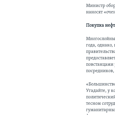
Министр обор
наносят «оче
Покупка нефт
Многослойный
года, однако,
правительств
предоставляе
повстанцами 
посредников,
«Большинство
Угадайте, у к
политический
тесном сотр
гуманитарны