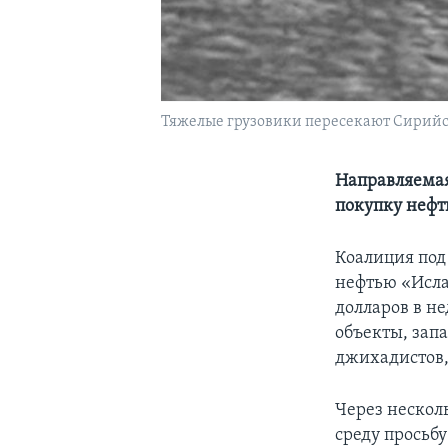
Тяжелые грузовики пересекают Сирийск
Направляемая
покупку нефт
Коалиция под
нефтью «Исла
долларов в не
объекты, зап
джихадистов,
Через нескол
среду просьб