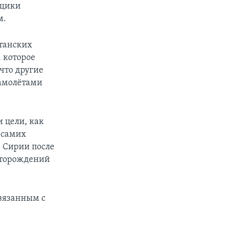
вщики
м.
итанских
 которое
что другие
амолётами
 цели, как
 самих
е Сирии после
сторождений
связанным с