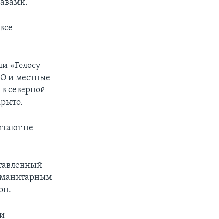
авами.
 все
ли «Голосу
ПО и местные
 в северной
крыто.
итают не
ставленный
Гуманитарным
он.
ии