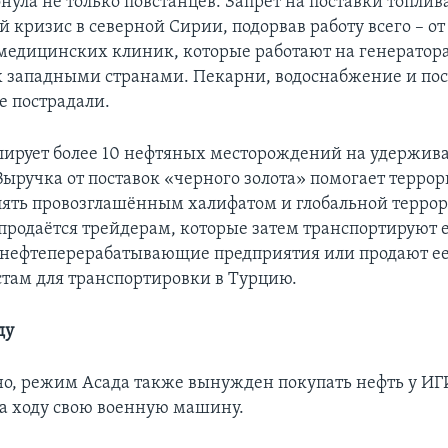
нула не только повстанцев. Запрет на поставки топлив
кризис в северной Сирии, подорвав работу всего – от
 медицинских клиник, которые работают на генератор
 западными странами. Пекарни, водоснабжение и по
 пострадали.
ирует более 10 нефтяных месторождений на удержив
Выручка от поставок «черного золота» помогает терро
лять провозглашённым халифатом и глобальной терро
 продаётся трейдерам, которые затем транспортируют 
нефтеперерабатывающие предприятия или продают е
там для транспортировки в Турцию.
ду
но, режим Асада также вынужден покупать нефть у ИГ
а ходу свою военную машину.