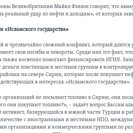
оны Великобритании Майкл Фэллон говорит, что ави
нь реальный удар по нефти и доходам», от которых за
и «Исламского государства»
 и чрезвычайно сложный конфликт, который длится 
 имеет свои изгибы и повороты. Среди них тот факт, чт
а также косвенно помогают финансировать ИГИЛ. Зап
т деньги повстанцам и местным группам в контролир
районах на севере Сирии, которые после покупают неф
 действующих в интересах «Исламского государства».
 организаций не посылают топливо в Сирию, они пос
ого они покупают топливо?», – задаёт вопрос Бассам ал
 активист, базирующийся в южной части Турции и р
удничестве с иностранными и местными НПО, междун
ми организациями и коммерческими группами по раз