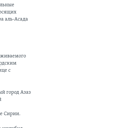
ельные
носящих
ра аль-Асада
ерживаемого
урдским
ице с
ый город Азаз
й
ре Сирии.