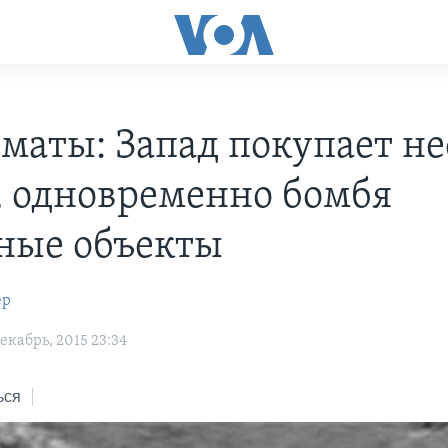
маты: Запад покупает не
 одновременно бомбя
ные объекты
ер
кабрь, 2015 23:34
ься