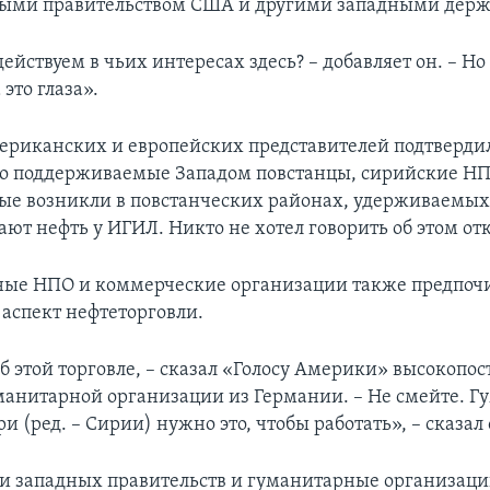
ыми правительством США и другими западными держ
действуем в чьих интересах здесь? – добавляет он. – Но
это глаза».
ериканских и европейских представителей подтверди
о поддерживаемые Западом повстанцы, сирийские Н
рые возникли в повстанческих районах, удерживаемых
ют нефть у ИГИЛ. Никто не хотел говорить об этом от
ые НПО и коммерческие организации также предпоч
 аспект нефтеторговли.
б этой торговле, – сказал «Голосу Америки» высокопо
манитарной организации из Германии. – Не смейте. 
и (ред. – Сирии) нужно это, чтобы работать», – сказал 
и западных правительств и гуманитарные организац