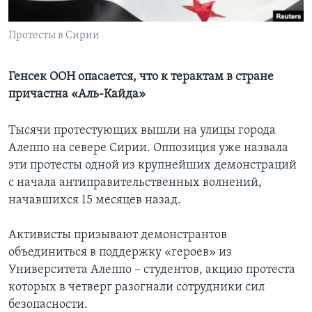
Learning English
Протесты в Сирии
СОЦИАЛЬНЫЕ СЕТИ
Генсек ООН опасается, что к терактам в стране
причастна «Аль-Кайда»
Языки
Тысячи протестующих вышли на улицы города
Алеппо на севере Сирии. Оппозиция уже назвала
эти протесты одной из крупнейших демонстраций
с начала антиправительственных волнений,
начавшихся 15 месяцев назад.
Активисты призывают демонстрантов
объединиться в поддержку «героев» из
Университета Алеппо – студентов, акцию протеста
которых в четверг разогнали сотрудники сил
безопасности.