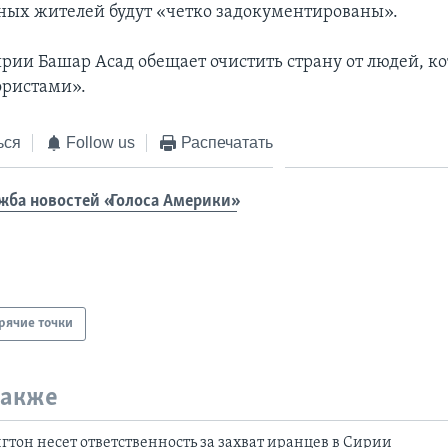
ных жителей будут «четко задокументированы».
рии Башар Асад обещает очистить страну от людей, к
ористами».
ься
Follow us
Распечатать
жба новостей «Голоса Америки»
рячие точки
также
гтон несет ответственность за захват иранцев в Сирии