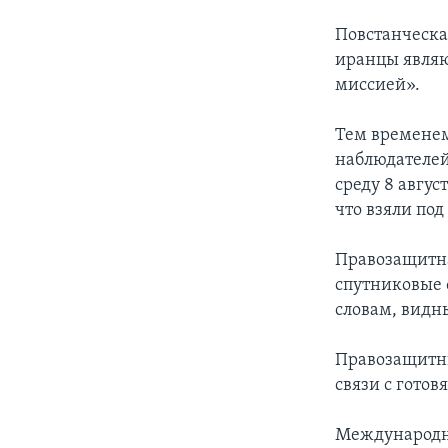
Повстанческа
иранцы являю
миссией».
Тем временем
наблюдателей
среду 8 авгус
что взяли под
Правозащитн
спутниковые 
словам, видн
Правозащитни
связи с гото
Международна