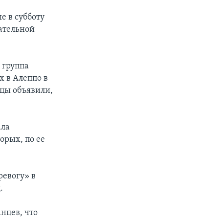
е в субботу
ательной
 группа
х в Алеппо в
нцы объявили,
ала
орых, по ее
ревогу» в
.
нцев, что