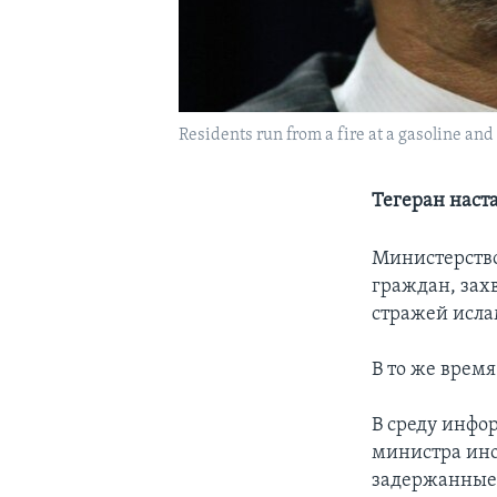
Residents run from a fire at a gasoline and
Тегеран наст
Министерство
граждан, зах
стражей исла
В то же врем
В среду инфо
министра ино
задержанные 