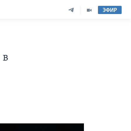
ЭФИР
 в