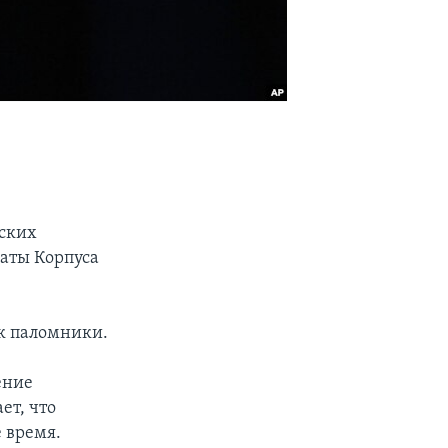
нских
аты Корпуса
ак паломники.
ение
ет, что
 время.