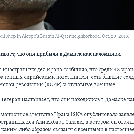
 oil shop in Aleppo's Bustan Al-Qasr neighborhood, Oct. 20, 2013.
аивает, что они прибыли в Дамаск как паломники
 иностранных дел Ирана сообщило, что среди 48 ира
ваченных сирийскими повстанцами, есть бывшие солд
мской революции (КСИР) и отставные военные.
я Тегеран настаивает, что они находились в Дамаске к
рмационное агентство Ирана ISNA опубликовало заявл
странных дел Али Акбара Салехи, в котором он отрица
каким-либо образом связаны с военными в настоящее