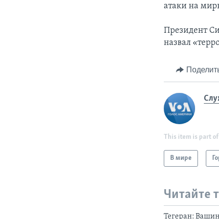
атаки на мир
Президент Си
назвал «терр
Поделит
Слу
This item is part of
В мире
Го
Читайте 
Тегеран: Вашин