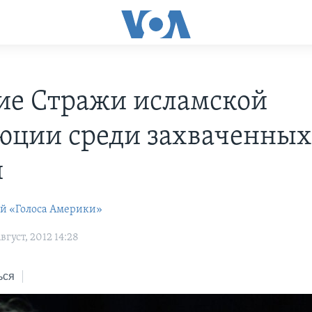
е Стражи исламской
юции среди захваченных
и
ей «Голоса Америки»
густ, 2012 14:28
ься