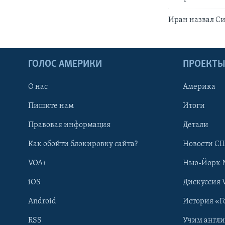
Иран назвал С
ГОЛОС АМЕРИКИ
ПРОЕКТ
О нас
Америка
Пишите нам
Итоги
Правовая информация
Детали
Как обойти блокировку сайта?
Новости СШ
VOA+
Нью-Йорк 
iOS
Дискуссия 
Android
История «Г
RSS
Учим англ