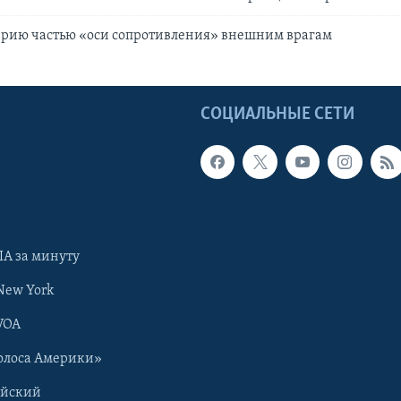
ирию частью «оси сопротивления» внешним врагам
Ы
СОЦИАЛЬНЫЕ СЕТИ
А за минуту
New York
VOA
олоса Америки»
ийский