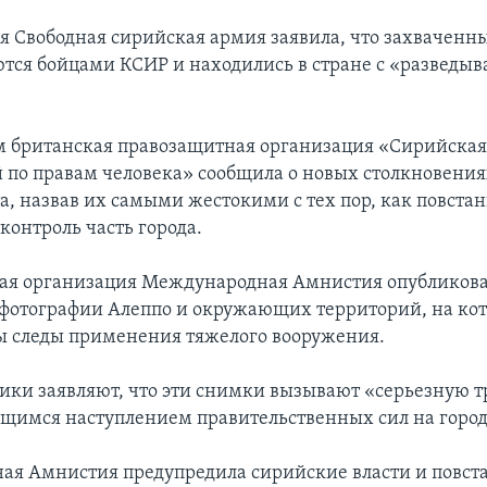
я Свободная сирийская армия заявила, что захваченны
тся бойцами КСИР и находились в стране с «разведыв
 британская правозащитная организация «Сирийская
 по правам человека» сообщила о новых столкновения
та, назвав их самыми жестокими с тех пор, как повста
 контроль часть города.
ая организация Международная Амнистия опубликов
фотографии Алеппо и окружающих территорий, на кот
ы следы применения тяжелого вооружения.
ки заявляют, что эти снимки вызывают «серьезную т
вящимся наступлением правительственных сил на город
я Амнистия предупредила сирийские власти и повста