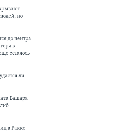
икрывают
людей, но
ся до центра
геря в
еще осталось
удастся ли
ента Башара
длиб
иц в Ракке