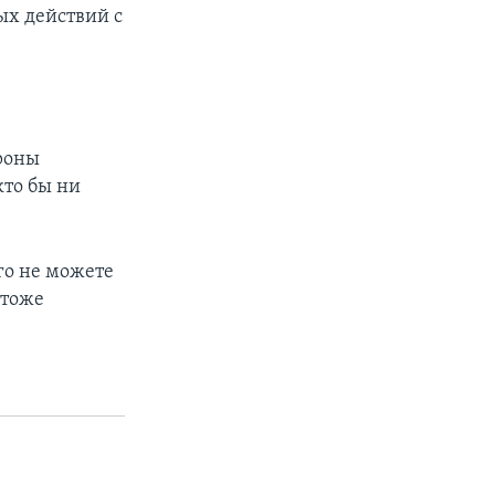
ых действий с
ороны
кто бы ни
его не можете
 тоже