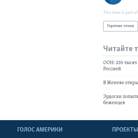
This item is part of
Горячие точки
Читайте 
ООН: 235 тысяч
Россией
В Женеве откры
Эрдоган попыта
беженцев
ГОЛОС АМЕРИКИ
ПРОЕКТ