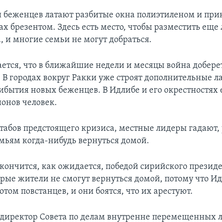
и беженцев латают разбитые окна полиэтиленом и пр
х брезентом. Здесь есть место, чтобы разместить еще 
, и многие семьи не могут добраться.
ется, что в ближайшие недели и месяцы война доберет
 В городах вокруг Ракки уже строят дополнительные ла
бытия новых беженцев. В Идлибе и его окрестностях 
ионов человек.
табов предстоящего кризиса, местные лидеры гадают, 
ьям когда-нибудь вернуться домой.
акончится, как ожидается, победой сирийского презид
орые жители не смогут вернуться домой, потому что И
отом повстанцев, и они боятся, что их арестуют.
 директор Совета по делам внутренне перемещенных л