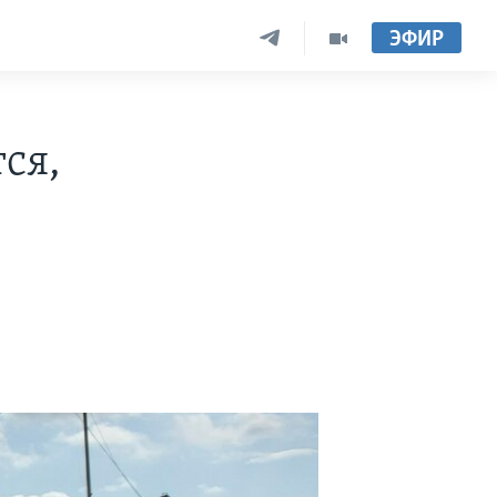
ЭФИР
ся,