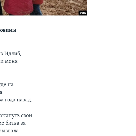
ловины
 в Идлиб, –
ни меня
где на
я
а года назад.
окинуть свои
ко битва за
 вызвала