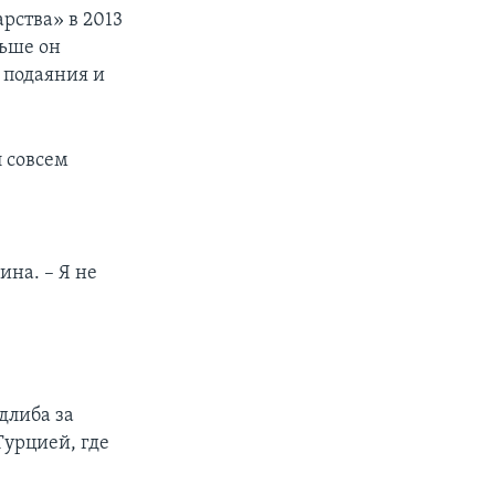
рства» в 2013
ньше он
 подаяния и
л совсем
и
ина. – Я не
длиба за
Турцией, где