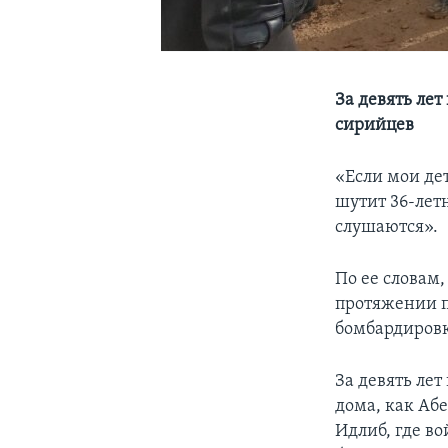
За девять ле
сирийцев
«Если мои дет
шутит 36-лет
слушаются».
По ее словам,
протяжении п
бомбардировки
За девять ле
дома, как Абе
Идлиб, где во