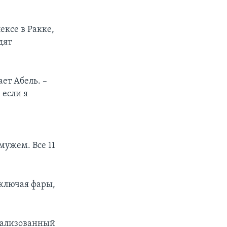
ксе в Ракке,
дят
ет Абель. –
 если я
мужем. Все 11
включая фары,
арализованный