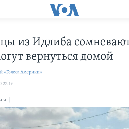
цы из Идлиба сомневают
могут вернуться домой
ей «Голоса Америки»
0 22:19
ься