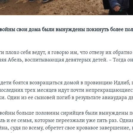
т войны свои дома были вынуждены покинуть более по
и плохо себя ведут, я говорю им, что отвезу их обратно
няя Абель, воспитывающая девятерых детей. – Тогда о
 дети боятся возвращаться домой в провинцию Идлиб, 
оследних трех месяцев идут почти непрекращающиес
. Один из ее сыновей погиб в результате авиаудара дв
т войны больше половины сирийцев были вынуждены п
ль и ее семья, которые переезжали уже пять раз. Одна
йна, судя по всему, обретет свое кровавое завершение,