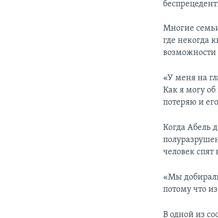
беспрецедент
Многие семьи
где некогда 
возможности 
«У меня на гл
Как я могу об
потеряю и его
Когда Абель д
полуразрушен
человек спят 
«Мы добирали
потому что из
В одной из с