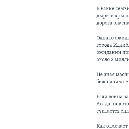
В Ракке семь
дыры в крыша
дорога опасна
Однако ожида
города Идлиб.
ожидании при
около 2 милл
Не зная масш
бежавшим сем
Если война з
Асада, некот
считается опл
Как отмечает