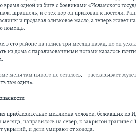
о время одной из битв с боевиками «Исламского госуда
опала шрапнель, и с тех пор он прикован к постели. Ра
слины и продавал оливковое масло, а теперь живет на
ю помощь.
 в его районе начались три месяца назад, но он уеха
ать из дома с парализованными ногами казалось почт
м.
ме меня там никого не осталось, – рассказывает мужч
ть там один».
зопасности
из приблизительно миллиона человек, бежавших из И
 месяца, направилось на север, к закрытой границе с 
т укрытий, и дети умирают от холода.