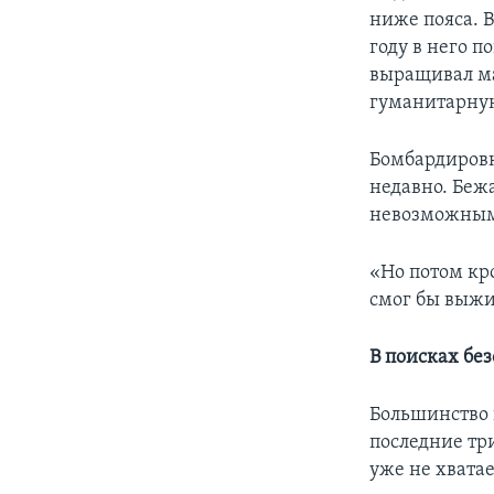
ниже пояса. В
году в него п
выращивал ма
гуманитарну
Бомбардировки
недавно. Беж
невозможны
«Но потом кро
смог бы выжи
В поисках бе
Большинство 
последние три
уже не хватае