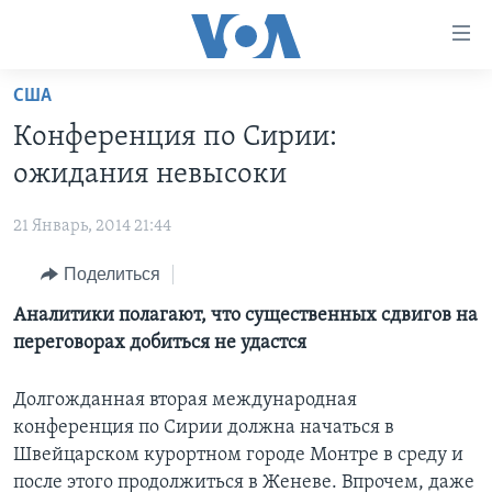
Линки
доступности
Перейти
США
на
ГЛАВНОЕ
Конференция по Сирии:
основной
ПРОГРАММЫ
контент
ожидания невысоки
ПРОЕКТЫ
Перейти
АМЕРИКА
к
21 Январь, 2014 21:44
ЭКСПЕРТИЗА
НОВОСТИ ЗА МИНУТУ
УЧИМ АНГЛИЙСКИЙ
основной
Поделиться
ИНТЕРВЬЮ
ИТОГИ
НАША АМЕРИКАНСКАЯ ИСТОРИЯ
навигации
Перейти
ФАКТЫ ПРОТИВ ФЕЙКОВ
Аналитики полагают, что существенных сдвигов на
ПОЧЕМУ ЭТО ВАЖНО?
А КАК В АМЕРИКЕ?
в
переговорах добиться не удастся
ЗА СВОБОДУ ПРЕССЫ
ДИСКУССИЯ VOA
АРТЕФАКТЫ
поиск
УЧИМ АНГЛИЙСКИЙ
ДЕТАЛИ
АМЕРИКАНСКИЕ ГОРОДКИ
Долгожданная вторая международная
конференция по Сирии должна начаться в
ВИДЕО
НЬЮ-ЙОРК NEW YORK
ТЕСТЫ
Швейцарском курортном городе Монтре в среду и
ПОДПИСКА НА НОВОСТИ
АМЕРИКА. БОЛЬШОЕ ПУТЕШЕСТВИЕ
после этого продолжиться в Женеве. Впрочем, даже