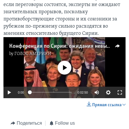
если переговоры состоятся, эксперты не ожидают
Learning English
значительных прорывов, поскольку
противоборствующие стороны и их союзники за
СОЦИАЛЬНЫЕ СЕТИ
рубежом по-прежнему сильно расходятся во
мнениях относительно будущего Сирии.
Конференция по Сирии: ожидания невысоки
Языки
by
ГОЛОС АМЕРИКИ
No media source currently available
0:00
0:02:50
Прямая ссылка
Поделиться
Follow us